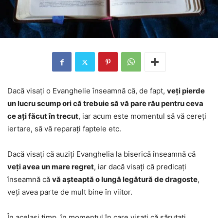
Dacă visați o Evanghelie înseamnă că, de fapt,
veți pierde
un lucru scump ori că trebuie să vă pare rău pentru ceva
ce ați făcut în trecut
, iar acum este momentul să vă cereți
iertare, să vă reparați faptele etc.
Dacă visați că auziți Evanghelia la biserică înseamnă că
veți avea un mare regret
, iar dacă visați că predicați
înseamnă că
vă așteaptă o lungă legătură de dragoste
,
veți avea parte de mult bine în viitor.
În același timp, în momentul în care visați că sărutați