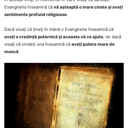
Evanghelia înseamnă că
vă așteaptă o mare cinste și aveți
sentimente profund religioase
.
Dacă visați că țineți în mână o Evanghelie înseamnă că
aveți o credință puternică și aceasta vă va ajuta
, iar dacă
visați că vindeți una înseamnă că
aveți putere mare de
muncă
.