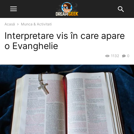
Acasă
Munca & Activitati
Interpretare vis în care apare
o Evanghelie
1132
0