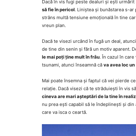
Dacă în vis fugi peste dealuri și ești urmăr
să fie în pericol
. Liniștea și bunăstarea s-ar 
strâns multă tensiune emoțională în tine car
vreun plan.
Dacă te visezi urcând în fugă un deal, atunc
de tine din senin și fără un motiv aparent. 
le mai poți ține mult în frâu
. În cazul în care
tsunami, atunci înseamnă că
va avea loc un
Mai poate însemna și faptul că vei pierde cee
relație. Dacă visezi că te străduiești în vis 
cineva are mari așteptări de la tine în real
nu prea ești capabil să le îndeplinești și di
care va isca o ceartă.