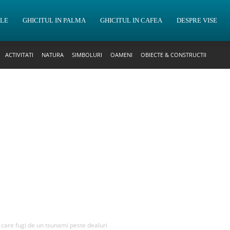
OLE
GHICITUL IN PALMA
GHICITUL IN CAFEA
DESPRE VISE
ACTIVITATI
NATURA
SIMBOLURI
OAMENI
OBIECTE & CONSTRUCTII
n care fugi de un tsunami peste dealuri