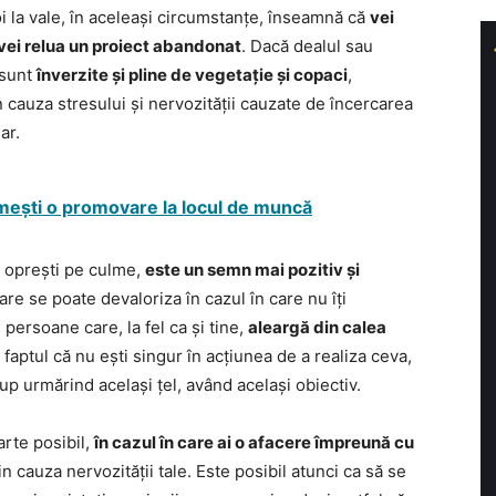
oi la vale, în aceleași circumstanțe, înseamnă că
vei
i vei relua un proiect abandonat
. Dacă dealul sau
 sunt
înverzite și pline de vegetație și copaci
,
n cauza stresului și nervozității cauzate de încercarea
ar.
rimești o promovare la locul de muncă
e oprești pe culme,
este un semn mai pozitiv și
care se poate devaloriza în cazul în care nu îți
 persoane care, la fel ca și tine,
aleargă din calea
faptul că nu ești singur în acțiunea de a realiza ceva,
rup urmărind același țel, având același obiectiv.
arte posibil,
în cazul în care ai o afacere împreună cu
in cauza nervozității tale. Este posibil atunci ca să se