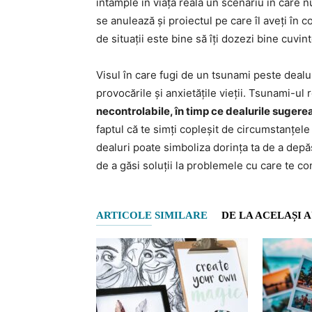
întâmple în viața reală un scenariu în care n
se anulează și proiectul pe care îl aveți în c
de situații este bine să îți dozezi bine cuvin
Visul în care fugi de un tsunami peste dealur
provocările și anxietățile vieții. Tsunami-u
necontrolabile, în timp ce dealurile sugerea
faptul că te simți copleșit de circumstanțele 
dealuri poate simboliza dorința ta de a depăș
de a găsi soluții la problemele cu care te con
ARTICOLE SIMILARE
DE LA ACELAȘI 