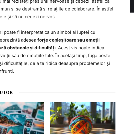
u mai rezisteți presiunii nervoase și cedezi, astfel că
omun și se destramă și relațiile de colaborare. În astfel
tele și să nu cedezi nervos.
i poate fi interpretat ca un simbol al luptei cu
l reprezintă adesea
forțe copleșitoare sau emoții
ză obstacole și dificultăți
. Acest vis poate indica
vieții sau de emoțiile tale. În același timp, fuga peste
i dificultățile, de a te ridica deasupra problemelor și
frunți.
AUTOR