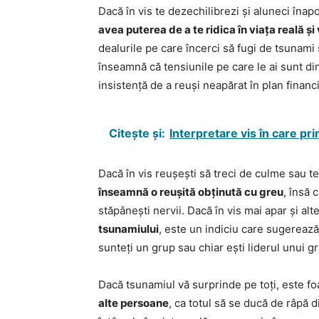
Dacă în vis te dezechilibrezi și aluneci înap
avea puterea de a te ridica în viața reală ș
dealurile pe care încerci să fugi de tsunami
înseamnă că tensiunile pe care le ai sunt di
insistență de a reuși neapărat în plan financi
Citește și:
Interpretare vis în care p
Dacă în vis reușești să treci de culme sau t
înseamnă o reușită obținută cu greu
, însă 
stăpânești nervii. Dacă în vis mai apar și alte
tsunamiului
, este un indiciu care sugerează 
sunteți un grup sau chiar ești liderul unui g
Dacă tsunamiul vă surprinde pe toți, este fo
alte persoane
, ca totul să se ducă de râpă d