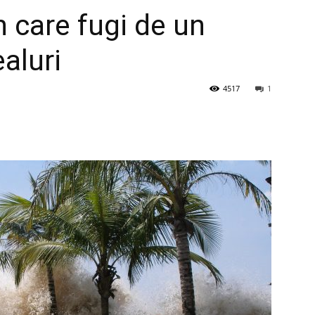
n care fugi de un
aluri
4517
1