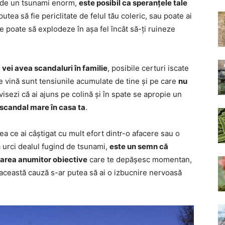
it de un tsunami enorm,
este posibil ca speranțele tale
putea să fie periclitate de felul tău coleric, sau poate ai
e poate să explodeze în așa fel încât să-ți ruineze
i
vei avea scandaluri în familie
, posibile certuri iscate
De vină sunt tensiunile acumulate de tine și pe care
nu
 visezi că ai ajuns pe colină și în spate se apropie un
 scandal mare în casa ta
.
a ce ai câștigat cu mult efort dintr-o afacere sau o
să urci dealul fugind de tsunami,
este un semn că
izarea anumitor obiective
care te depășesc momentan,
n această cauză s-ar putea să ai o izbucnire nervoasă