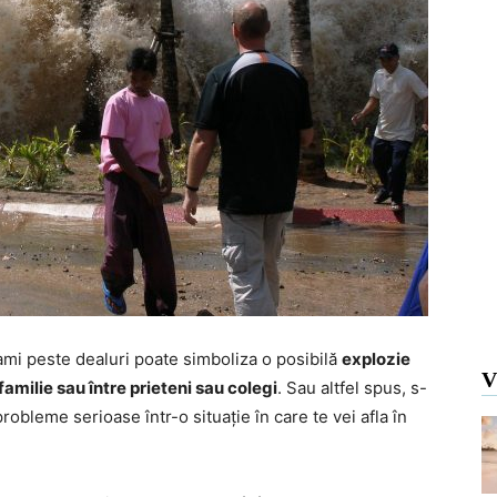
nami peste dealuri poate simboliza o posibilă
explozie
V
milie sau între prieteni sau colegi
. Sau altfel spus, s-
robleme serioase într-o situație în care te vei afla în