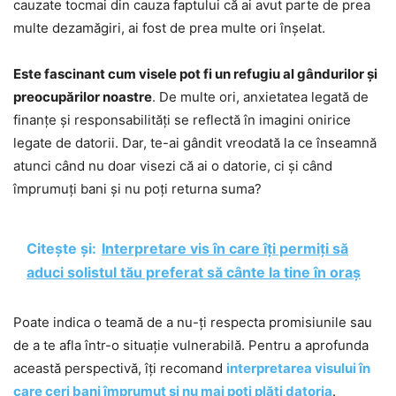
cauzate tocmai din cauza faptului că ai avut parte de prea
multe dezamăgiri, ai fost de prea multe ori înșelat.
Este fascinant cum visele pot fi un refugiu al gândurilor și
preocupărilor noastre
. De multe ori, anxietatea legată de
finanțe și responsabilități se reflectă în imagini onirice
legate de datorii. Dar, te-ai gândit vreodată la ce înseamnă
atunci când nu doar visezi că ai o datorie, ci și când
împrumuți bani și nu poți returna suma?
Citește și:
Interpretare vis în care îți permiți să
aduci solistul tău preferat să cânte la tine în oraș
Poate indica o teamă de a nu-ți respecta promisiunile sau
de a te afla într-o situație vulnerabilă. Pentru a aprofunda
această perspectivă, îți recomand
interpretarea visului în
care ceri bani împrumut și nu mai poți plăti datoria
.