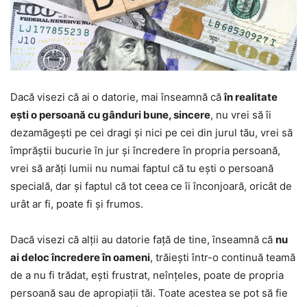
Dacă visezi că ai o datorie, mai înseamnă că
în realitate
ești o persoană cu gânduri bune, sincere
, nu vrei să îi
dezamăgești pe cei dragi și nici pe cei din jurul tău, vrei să
împrăștii bucurie în jur și încredere în propria persoană,
vrei să arăți lumii nu numai faptul că tu ești o persoană
specială, dar și faptul că tot ceea ce îi înconjoară, oricât de
urât ar fi, poate fi și frumos.
Dacă visezi că alții au datorie față de tine, înseamnă că
nu
ai deloc încredere în oameni
, trăiești într-o continuă teamă
de a nu fi trădat, ești frustrat, neînțeles, poate de propria
persoană sau de apropiații tăi. Toate acestea se pot să fie