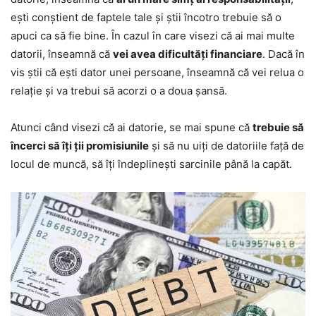
ești conștient de faptele tale și știi încotro trebuie să o
apuci ca să fie bine. În cazul în care visezi că ai mai multe
datorii, înseamnă că
vei avea dificultăți financiare
. Dacă în
vis știi că ești dator unei persoane, înseamnă că vei relua o
relație și va trebui să acorzi o a doua șansă.
Atunci când visezi că ai datorie, se mai spune că
trebuie să
încerci să îți ții promisiunile
și să nu uiți de datoriile față de
locul de muncă, să îți îndeplinești sarcinile până la capăt.