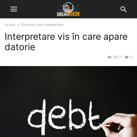
Acasă
Diverse vise interpretate
Interpretare vis în care apare
datorie
6577
0