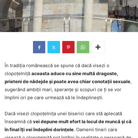
În tradiția românească se spune că dacă visezi o
clopoțelniță
aceasta aduce cu sine multă dragoste,
prieteni de nădejde și poate avea chiar conotații sexuale
,
sugerând ambiții mari, speranțe și scopuri ce ți se vor
împlini ori pe care urmează să le îndeplinești.
Dacă visezi clopoțelnița unei biserici care stă aplecată
înseamnă că
vei depune mult efort la locul de muncă și că
în final îți vei îndeplini dorințele
. Oamenii tineri care
visează o clopoțelniță pot întâlni în realitate o persoană de