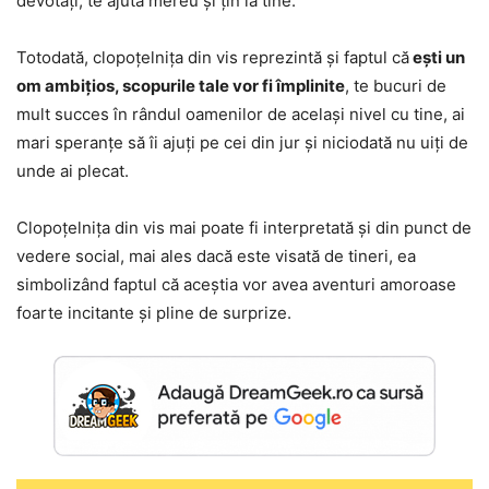
devotați, te ajută mereu și țin la tine.
Totodată, clopoțelnița din vis reprezintă și faptul că
ești un
om ambițios, scopurile tale vor fi împlinite
, te bucuri de
mult succes în rândul oamenilor de același nivel cu tine, ai
mari speranțe să îi ajuți pe cei din jur și niciodată nu uiți de
unde ai plecat.
Clopoțelnița din vis mai poate fi interpretată și din punct de
vedere social, mai ales dacă este visată de tineri, ea
simbolizând faptul că aceștia vor avea aventuri amoroase
foarte incitante și pline de surprize.