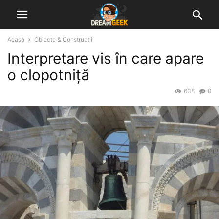
Acasă
Obiecte & Constructii
Interpretare vis în care apare
o clopotniță
638
0