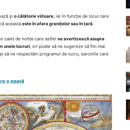
ează și
o călătorie viitoare
, iar în funcție de locul care
acă aceasta
este în afara granițelor sau în țară
.
 un caiet de notițe care astfel
ne avertizează asupra
m unele lucruri
, ori poate să ne sugereze să fim mai
ră și să ne respectăm programul de lucru, sarcinile care
are o epavă