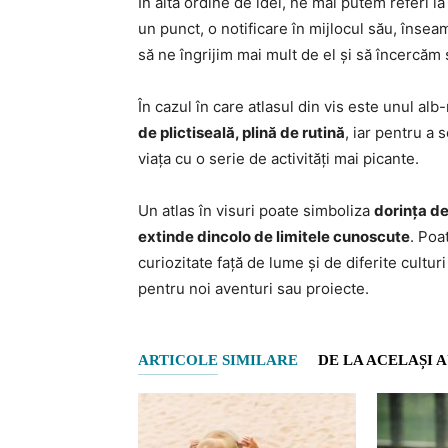
În altă ordine de idei, ne mai putem referi la 
un punct, o notificare în mijlocul său, înse
să ne îngrijim mai mult de el și să încercă
În cazul în care atlasul din vis este unul a
de plictiseală, plină de rutină
, iar pentru a
viața cu o serie de activități mai picante.
Un atlas în visuri poate simboliza
dorința de
extinde dincolo de limitele cunoscute
. Poa
curiozitate față de lume și de diferite cultur
pentru noi aventuri sau proiecte.
ARTICOLE SIMILARE
DE LA ACELAȘI 