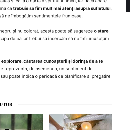
atlas și ca la o hartă a spiritului uman, iar dacă apare
amnă că
trebuie să fim mult mai atenți asupra sufletului
,
m să ne îmbogățim sentimentele frumoase.
lb-negru și nu colorat, acesta poate să sugereze
o stare
 scăpa de ea, ar trebui să încercăm să ne înfrumusețăm
 explorare, căutarea cunoașterii și dorința de a te
te reprezenta, de asemenea, un sentiment de
i sau poate indica o perioadă de planificare și pregătire
AUTOR