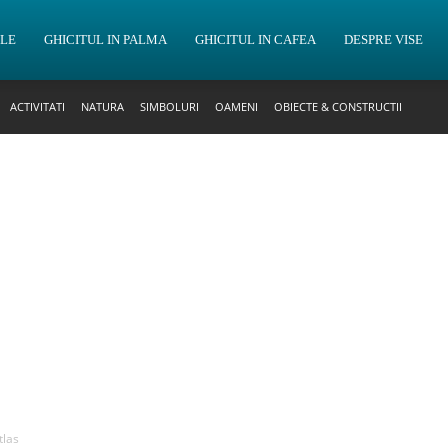
OLE
GHICITUL IN PALMA
GHICITUL IN CAFEA
DESPRE VISE
ACTIVITATI
NATURA
SIMBOLURI
OAMENI
OBIECTE & CONSTRUCTII
tlas