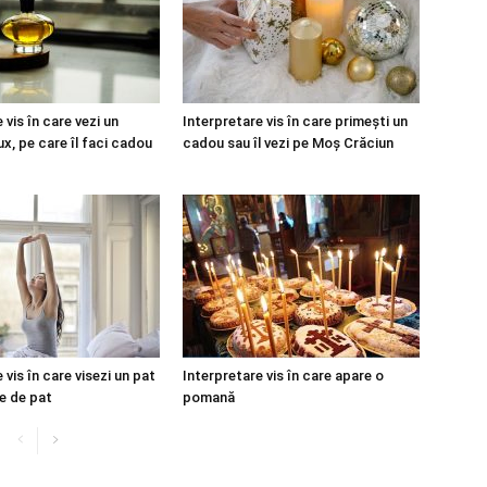
 vis în care vezi un
Interpretare vis în care primești un
x, pe care îl faci cadou
cadou sau îl vezi pe Moș Crăciun
 vis în care visezi un pat
Interpretare vis în care apare o
ie de pat
pomană