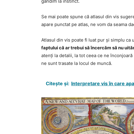
gândim la instinct.
Se mai poate spune că atlasul din vis suger
apare punctat pe atlas, ne vom da seama d
Atlasul din vis poate fi luat pur și simplu ca
faptului că ar trebui să încercăm să nu uită
atenți la detalii, la tot ceea ce ne înconjoa
ne sunt trasate la locul de muncă.
Citește și:
Interpretare vis în care ap