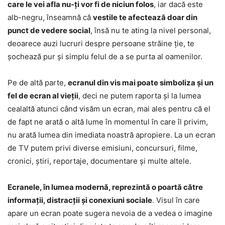
care le vei afla nu-ți vor fi de niciun folos
, iar dacă este
alb-negru, înseamnă că
vestile te afectează doar din
punct de vedere social
, însă nu te ating la nivel personal,
deoarece auzi lucruri despre persoane străine ție, te
șochează pur și simplu felul de a se purta al oamenilor.
Pe de altă parte,
ecranul din vis mai poate simboliza și un
fel de ecran al vieții
, deci ne putem raporta și la lumea
cealaltă atunci când visăm un ecran, mai ales pentru că el
de fapt ne arată o altă lume în momentul în care îl privim,
nu arată lumea din imediata noastră apropiere. La un ecran
de TV putem privi diverse emisiuni, concursuri, filme,
cronici, știri, reportaje, documentare și multe altele.
Ecranele, în lumea modernă, reprezintă o poartă către
informații, distracții și conexiuni sociale
. Visul în care
apare un ecran poate sugera nevoia de a vedea o imagine