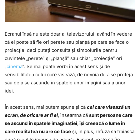
Ecranul însă nu este doar al televizorului, având în vedere
că el poate să fie ori perete sau planșă pe care se face o
proiecție, deci puteți consulta și simbolurile pentru
cuvintele „perete” și „planșă” sau chiar „proiecție” ori
„
cinema
”. Se mai poate vorbi în acest sens și de
sensibilitatea celui care visează, de nevoia de a se proteja
sau de a se ascunde în spatele unor imagini sau a unor
idei.
În acest sens, mai putem spune și că
cei care visează un
ecran, de oricare ar fi el
, înseamnă că
sunt persoane care
se ascund în spatele imaginației, își creează o lume în
care realitatea nu are ce face
și, în plus, refuză să trăiască
după regulile impuse de adevăr. Ecranul poate să fie