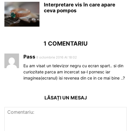
Interpretare vis în care apare
ceva pompos
1 COMENTARIU
Pass
8 octombrie 2016 At 18:02
Eu am visat un televizor negru cu ecran spart.. si din
curiozitate parca am incercat sa-l pornesc iar
imaginea(ecranul) isi revenea din ce in ce mai bine ..?
LĂSAȚI UN MESAJ