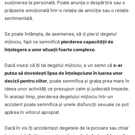
susținerea ta personală. Poate anunța o despărțire sau o
prăpastie emoțională într-o relație de amiciție sau o relație
sentimentală.
Se poate întâmpla, de asemenea, să-ți pierzi degetul
mijlociu, fapt ce semnifică
pierderea capacității de
înțelegere a unor situații foarte complexe
.
Dacă visezi că îți tai degetul mijlociu, e un semn că
s-ar
putea să dovedești lipsa de înțelepciune în luarea unor
decizii pentru viitor
, poate semnifica și graba prea mare în
ideea unor activități ce presupun calm și judecată limpede.
În același timp, pierderea degetului mijlociu într-un
accident poate semnifica și unele disfuncții sexuale ce pot
apărea în viitorul apropiat.
Dacă în vis îți accidentezi degetele de la picioare sau chiar