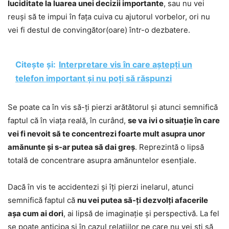
luciditate la luarea unei decizii importante
, sau nu vei
reuși să te impui în fața cuiva cu ajutorul vorbelor, ori nu
vei fi destul de convingător(oare) într-o dezbatere.
Citește și:
Interpretare vis în care aștepți un
telefon important și nu poți să răspunzi
Se poate ca în vis să-ți pierzi arătătorul și atunci semnifică
faptul că în viața reală, în curând,
se va ivi o situație în care
vei fi nevoit să te concentrezi foarte mult asupra unor
amănunte și s-ar putea să dai greș
. Reprezintă o lipsă
totală de concentrare asupra amănuntelor esențiale.
Dacă în vis te accidentezi și îți pierzi inelarul, atunci
semnifică faptul că
nu vei putea să-ți dezvolți afacerile
așa cum ai dori
, ai lipsă de imaginație și perspectivă. La fel
se poate anticipa și în cazul relațiilor pe care nu vei ști să