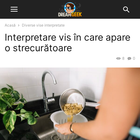
Acasă
Diverse vise interpretate
Interpretare vis în care apare
o strecurătoare
8
0