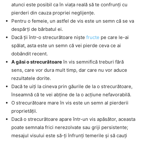
atunci este posibil ca în viața reală să te confrunți cu
pierderi din cauza propriei neglijențe.
Pentru o femeie, un astfel de vis este un semn că se va
despărți de bărbatul ei.
Dacă ții într-o strecurătoare niște
fructe
pe care le-ai
spălat, asta este un semn că vei pierde ceva ce ai
dobândit recent.
A găsi o strecurătoare
în vis semnifică treburi fără
sens, care vor dura mult timp, dar care nu vor aduce
rezultatele dorite.
Dacă te uiți la cineva prin găurile de la o strecurătoare,
înseamnă că te vei abține de la o acțiune nefavorabilă.
O strecurătoare mare în vis este un semn al pierderii
proprietății.
Dacă o strecurătoare apare într-un vis apăsător, aceasta
poate semnala frici nerezolvate sau griji persistente;
mesajul visului este să-ți înfrunți temerile și să cauți