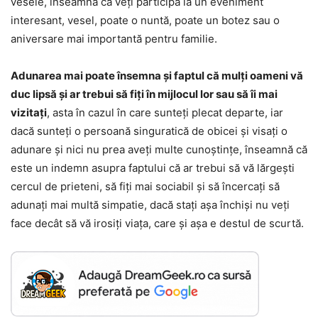
vesele, înseamnă că veți participa la un eveniment
interesant, vesel, poate o nuntă, poate un botez sau o
aniversare mai importantă pentru familie.
Adunarea mai poate însemna și faptul că mulți oameni vă
duc lipsă și ar trebui să fiți în mijlocul lor sau să îi mai
vizitați
, asta în cazul în care sunteți plecat departe, iar
dacă sunteți o persoană singuratică de obicei și visați o
adunare și nici nu prea aveți multe cunoștințe, înseamnă că
este un indemn asupra faptului că ar trebui să vă lărgești
cercul de prieteni, să fiți mai sociabil și să încercați să
adunați mai multă simpatie, dacă stați așa închiși nu veți
face decât să vă irosiți viața, care și așa e destul de scurtă.