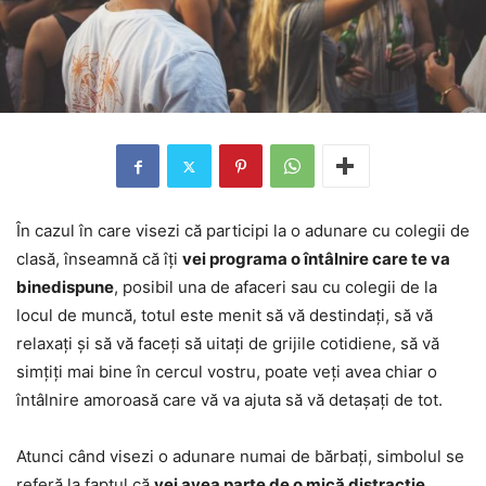
În cazul în care visezi că participi la o adunare cu colegii de
clasă, înseamnă că îți
vei programa o întâlnire care te va
binedispune
, posibil una de afaceri sau cu colegii de la
locul de muncă, totul este menit să vă destindați, să vă
relaxați și să vă faceți să uitați de grijile cotidiene, să vă
simțiți mai bine în cercul vostru, poate veți avea chiar o
întâlnire amoroasă care vă va ajuta să vă detașați de tot.
Atunci când visezi o adunare numai de bărbați, simbolul se
referă la faptul că
vei avea parte de o mică distracție
,