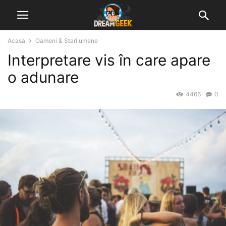
Acasă
Oameni & Stari umane
Interpretare vis în care apare
o adunare
4466
0