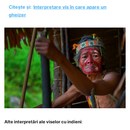
Citește și:
Interpretare vis în care apare un
gheizer
Alte interpretări ale viselor cu indieni
: