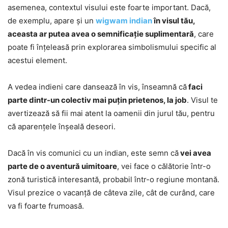
asemenea, contextul visului este foarte important. Dacă,
de exemplu, apare și un
wigwam indian
în visul tău,
aceasta ar putea avea o semnificație suplimentară
, care
poate fi înțeleasă prin explorarea simbolismului specific al
acestui element.
A vedea indieni care dansează în vis, înseamnă că
faci
parte dintr-un colectiv mai puțin prietenos, la job
. Visul te
avertizează să fii mai atent la oamenii din jurul tău, pentru
că aparențele înșeală deseori.
Dacă în vis comunici cu un indian, este semn că
vei avea
parte de o aventură uimitoare
, vei face o călătorie într-o
zonă turistică interesantă, probabil într-o regiune montană.
Visul prezice o vacanță de câteva zile, cât de curând, care
va fi foarte frumoasă.