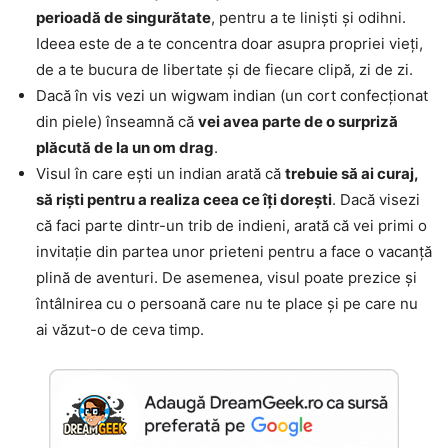
perioadă de singurătate
, pentru a te liniști și odihni.
Ideea este de a te concentra doar asupra propriei vieți,
de a te bucura de libertate și de fiecare clipă, zi de zi.
Dacă în vis vezi un wigwam indian (un cort confecționat
din piele) înseamnă că
vei avea parte de o surpriză
plăcută de la un om drag
.
Visul în care ești un indian arată că
trebuie să ai curaj,
să riști pentru a realiza ceea ce îți dorești
. Dacă visezi
că faci parte dintr-un trib de indieni, arată că vei primi o
invitație din partea unor prieteni pentru a face o vacanță
plină de aventuri. De asemenea, visul poate prezice și
întâlnirea cu o persoană care nu te place și pe care nu
ai văzut-o de ceva timp.