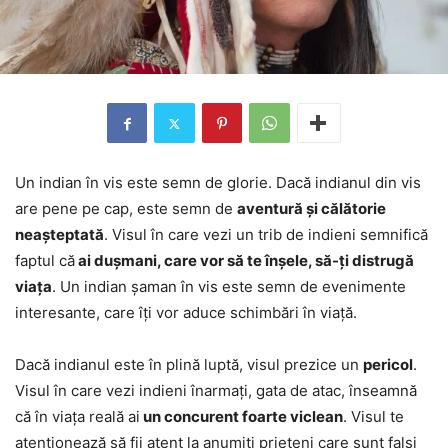
Un indian în vis este semn de glorie. Dacă indianul din vis
are pene pe cap, este semn de
aventură și călătorie
neașteptată
. Visul în care vezi un trib de indieni semnifică
faptul că
ai dușmani, care vor să te înșele, să-ți distrugă
viața
. Un indian șaman în vis este semn de evenimente
interesante, care îți vor aduce schimbări în viață.
Dacă indianul este în plină luptă, visul prezice un
pericol
.
Visul în care vezi indieni înarmați, gata de atac, înseamnă
că în viața reală ai
un concurent foarte viclean
. Visul te
atenționează să fii atent la anumiți prieteni care sunt falși