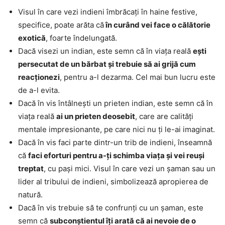
Visul în care vezi indieni îmbrăcați în haine festive,
specifice, poate arăta că
în curând vei face o călătorie
exotică
, foarte îndelungată.
Dacă visezi un indian, este semn că în viața reală
ești
persecutat de un bărbat și trebuie să ai grijă cum
reacționezi
, pentru a-l dezarma. Cel mai bun lucru este
de a-l evita.
Dacă în vis întâlnești un prieten indian, este semn că în
viața reală
ai un prieten deosebit
, care are calități
mentale impresionante, pe care nici nu ți le-ai imaginat.
Dacă în vis faci parte dintr-un trib de indieni, înseamnă
că
faci eforturi pentru a-ți schimba viața și vei reuși
treptat
, cu pași mici. Visul în care vezi un șaman sau un
lider al tribului de indieni, simbolizează apropierea de
natură.
Dacă în vis trebuie să te confrunți cu un șaman, este
semn că
subconștientul îți arată că ai nevoie de o