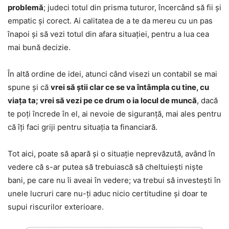
problemă
; judeci totul din prisma tuturor, încercând să fii și
empatic și corect. Ai calitatea de a te da mereu cu un pas
înapoi și să vezi totul din afara situației, pentru a lua cea
mai bună decizie.
În altă ordine de idei, atunci când visezi un contabil se mai
spune și că
vrei să știi clar ce se va întâmpla cu tine, cu
viața ta; vrei să vezi pe ce drum o ia locul de muncă
, dacă
te poți încrede în el, ai nevoie de siguranță, mai ales pentru
că îți faci griji pentru situația ta financiară.
Tot aici, poate să apară și o situație neprevăzută, având în
vedere că s-ar putea să trebuiască să cheltuiești niște
bani, pe care nu îi aveai în vedere; va trebui să investești în
unele lucruri care nu-ți aduc nicio certitudine și doar te
supui riscurilor exterioare.