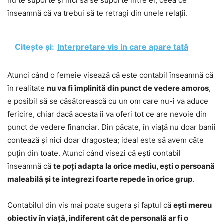
nu te suporte și nici să se suporte între ei, ceea ce
înseamnă că va trebui să te retragi din unele relații.
Citește și:
Interpretare vis in care apare tată
Atunci când o femeie visează că este contabil înseamnă că
în realitate
nu va fi împlinită din punct de vedere amoros
,
e posibil să se căsătorească cu un om care nu-i va aduce
fericire, chiar dacă acesta îi va oferi tot ce are nevoie din
punct de vedere financiar. Din păcate, în viață nu doar banii
contează și nici doar dragostea; ideal este să avem câte
puțin din toate. Atunci când visezi că ești contabil
înseamnă că
te poți adapta la orice mediu, ești o persoană
maleabilă și te integrezi foarte repede în orice grup
.
Contabilul din vis mai poate sugera și faptul că
ești mereu
obiectiv în viață, indiferent cât de personală ar fi o