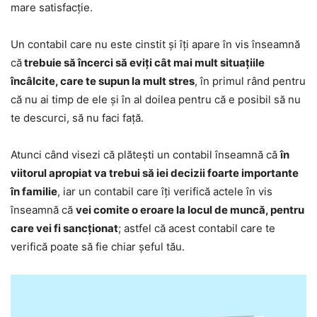
mare satisfacție.
Un contabil care nu este cinstit și îți apare în vis înseamnă
că
trebuie să încerci să eviți cât mai mult situațiile
încâlcite, care te supun la mult stres
, în primul rând pentru
că nu ai timp de ele și în al doilea pentru că e posibil să nu
te descurci, să nu faci față.
Atunci când visezi că plătești un contabil înseamnă că
în
viitorul apropiat va trebui să iei decizii foarte importante
în familie
, iar un contabil care îți verifică actele în vis
înseamnă că
vei comite o eroare la locul de muncă, pentru
care vei fi sancționat
; astfel că acest contabil care te
verifică poate să fie chiar șeful tău.