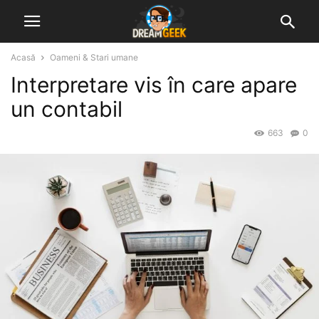
Acasă
Oameni & Stari umane
Interpretare vis în care apare
un contabil
663
0