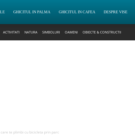
OLE
GHICITUL IN PALMA
GHICITUL IN CAFEA
DESPRE VISE
ACTIVITATI
NATURA
SIMBOLURI
OAMENI
OBIECTE & CONSTRUCTII
 care te plimbi cu bicicleta prin parc