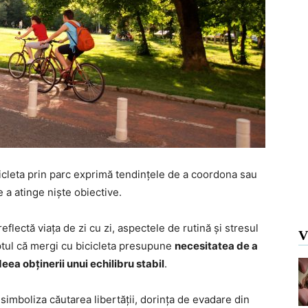
icicleta prin parc exprimă tendințele de a coordona sau
e a atinge niște obiective.
reflectă viața de zi cu zi, aspectele de rutină și stresul
V
aptul că mergi cu bicicleta presupune
necesitatea de a
eea obținerii unui echilibru stabil
.
 simboliza căutarea libertății, dorința de evadare din