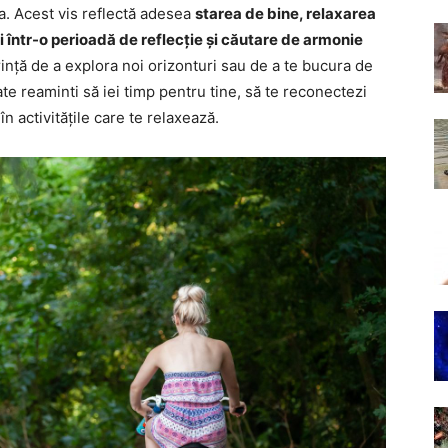
 ta. Acest vis reflectă adesea
starea de bine, relaxarea
i într-o perioadă de reflecție și căutare de armonie
ință de a explora noi orizonturi sau de a te bucura de
ate reaminti să iei timp pentru tine, să te reconectezi
n activitățile care te relaxează.