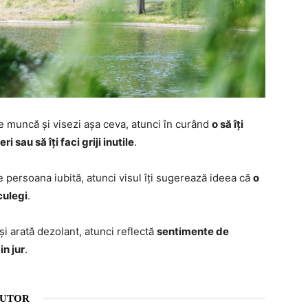
de muncă și visezi așa ceva, atunci în curând
o să îți
 sau să îți faci griji inutile
.
 persoana iubită, atunci visul îți sugerează ideea că
o
eculegi
.
și arată dezolant, atunci reflectă
sentimente de
in jur
.
AUTOR