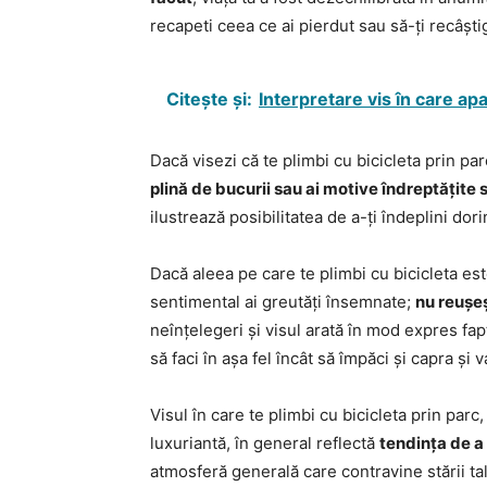
recapeti ceea ce ai pierdut sau să-ți recâștig
Citește și:
Interpretare vis în care ap
Dacă visezi că te plimbi cu bicicleta prin pa
plină de bucurii sau ai motive îndreptățite
ilustrează posibilitatea de a-ți îndeplini dor
Dacă aleea pe care te plimbi cu bicicleta este
sentimental ai greutăți însemnate;
nu reușeș
neînțelegeri și visul arată în mod expres fa
să faci în așa fel încât să împăci și capra și v
Visul în care te plimbi cu bicicleta prin parc
luxuriantă, în general reflectă
tendința de a
atmosferă generală care contravine stării tal