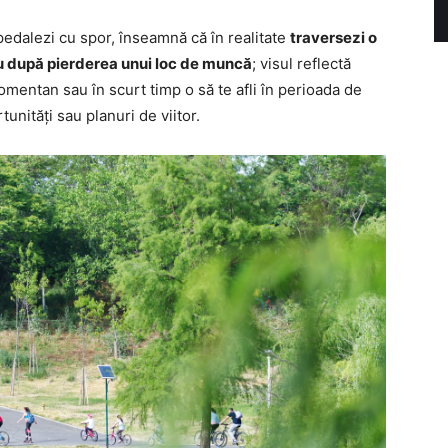
 pedalezi cu spor, înseamnă că în realitate
traversezi o
u după pierderea unui loc de muncă
; visul reflectă
 momentan sau în scurt timp o să te afli în perioada de
tunități sau planuri de viitor.