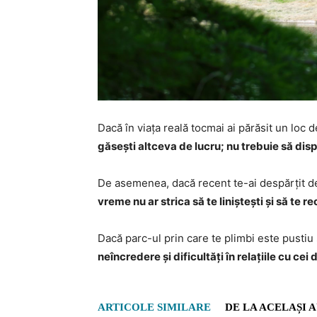
Dacă în viața reală tocmai ai părăsit un loc 
găsești altceva de lucru; nu trebuie să disperi
De asemenea, dacă recent te-ai despărțit de
vreme nu ar strica să te liniștești și să te r
Dacă parc-ul prin care te plimbi este pustiu 
neîncredere și dificultăți în relațiile cu cei d
ARTICOLE SIMILARE
DE LA ACELAȘI 