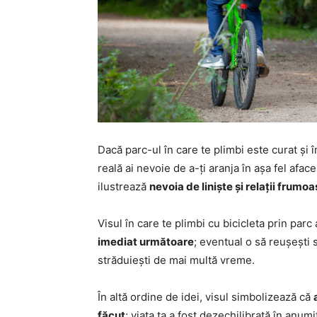
Dacă parc-ul în care te plimbi este curat și în
reală ai nevoie de a-ți aranja în așa fel aface
ilustrează
nevoia de liniște și relații frumo
Visul în care te plimbi cu bicicleta prin parc
imediat următoare
; eventual o să reușești 
străduiești de mai multă vreme.
În altă ordine de idei, visul simbolizează că
făcut
; viața ta a fost dezechilibrată în anumi