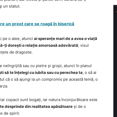
i un statut.
are un preot care se roagă în biserică
rc pe o alee, atunci
ai speranțe mari de a avea o viață
 să-ți dorești o relație amoroasă adevărată
; visul
ințele de dragoste.
 neîngrijită sau cu pietre și gropi, atunci în planul
ti să te înțelegi cu iubita sau cu perechea ta
; o să ai
ptul că o să ajungi la un compromis pe această temă, o
arza.
, iar copacii sunt bogați, iar natura înconjurătoare este
 te desprinde din realitatea apăsătoare
și de o
e de spirit.