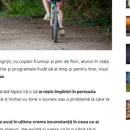
grijit, cu copaci frumoși și plin de flori, atunci în viața
rile și programele încât să ai timp și pentru tine; visul
ase
.
 arată faptul că o să
ai niște împliniri în perioada
să-ți închei cu bine o lucrare sau o problemă la care te
ai avut în ultima vreme inconstanță în ceea ce ai
te planuri, dar există și șanse ca în curând să-ți