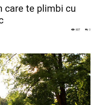
n care te plimbi cu
c
607
0