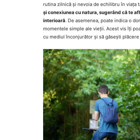
rutina zilnică și nevoia de echilibru în viața
și conexiunea cu natura, sugerând că te afl
interioară
. De asemenea, poate indica o dor
momentele simple ale vieții. Acest vis îți po
cu mediul înconjurător și să găsești plăcere î