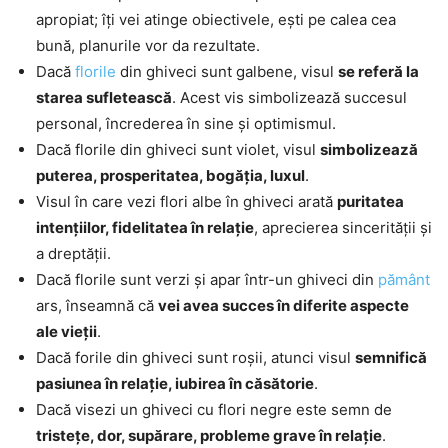
apropiat; îți vei atinge obiectivele, ești pe calea cea
bună, planurile vor da rezultate.
Dacă
florile
din ghiveci sunt galbene, visul
se referă la
starea sufletească
. Acest vis simbolizează succesul
personal, încrederea în sine și optimismul.
Dacă florile din ghiveci sunt violet, visul
simbolizează
puterea, prosperitatea, bogăția, luxul
.
Visul în care vezi flori albe în ghiveci arată
puritatea
intențiilor, fidelitatea în relație
, aprecierea sincerității și
a dreptății.
Dacă florile sunt verzi și apar într-un ghiveci din
pământ
ars, înseamnă că
vei avea succes în diferite aspecte
ale vieții
.
Dacă forile din ghiveci sunt roșii, atunci visul
semnifică
pasiunea în relație, iubirea în căsătorie
.
Dacă visezi un ghiveci cu flori negre este semn de
tristețe, dor, supărare, probleme grave în relație
.