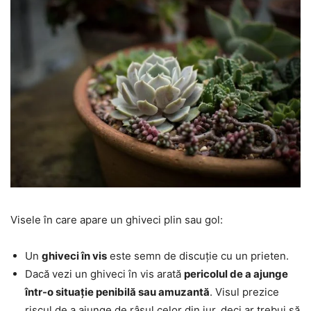
Visele în care apare un ghiveci plin sau gol:
Un
ghiveci în vis
este semn de discuție cu un prieten.
Dacă vezi un ghiveci în vis arată
pericolul de a ajunge
într-o situație penibilă sau amuzantă
. Visul prezice
riscul de a ajunge de râsul celor din jur, deci ar trebui să