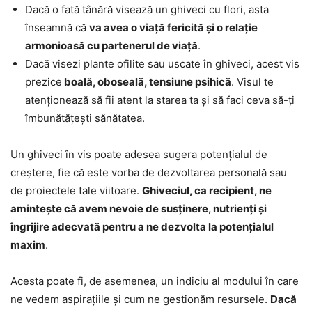
Dacă o fată tânără visează un ghiveci cu flori, asta
înseamnă că
va avea o viață fericită și o relație
armonioasă cu partenerul de viață
.
Dacă visezi plante ofilite sau uscate în ghiveci, acest vis
prezice
boală, oboseală, tensiune psihică
. Visul te
atenționează să fii atent la starea ta și să faci ceva să-ți
îmbunătățești sănătatea.
Un ghiveci în vis poate adesea sugera potențialul de
creștere, fie că este vorba de dezvoltarea personală sau
de proiectele tale viitoare.
Ghiveciul, ca recipient, ne
amintește că avem nevoie de susținere, nutrienți și
îngrijire adecvată pentru a ne dezvolta la potențialul
maxim
.
Acesta poate fi, de asemenea, un indiciu al modului în care
ne vedem aspirațiile și cum ne gestionăm resursele.
Dacă