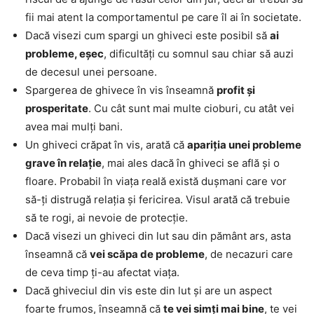
fii mai atent la comportamentul pe care îl ai în societate.
Dacă visezi cum spargi un ghiveci este posibil să
ai
probleme, eșec
, dificultăți cu somnul sau chiar să auzi
de decesul unei persoane.
Spargerea de ghivece în vis înseamnă
profit și
prosperitate
. Cu cât sunt mai multe cioburi, cu atât vei
avea mai mulți bani.
Un ghiveci crăpat în vis, arată că
apariția unei probleme
grave în relație
, mai ales dacă în ghiveci se află și o
floare. Probabil în viața reală există dușmani care vor
să-ți distrugă relația și fericirea. Visul arată că trebuie
să te rogi, ai nevoie de protecție.
Dacă visezi un ghiveci din lut sau din pământ ars, asta
înseamnă că
vei scăpa de probleme
, de necazuri care
de ceva timp ți-au afectat viața.
Dacă ghiveciul din vis este din lut și are un aspect
foarte frumos, înseamnă că
te vei simți mai bine
, te vei