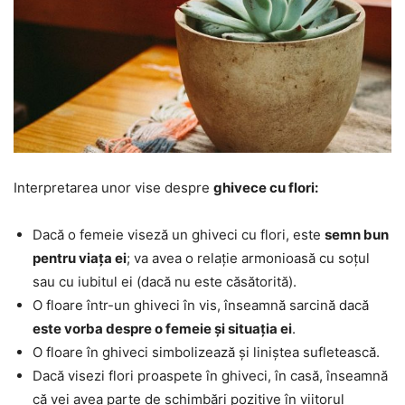
Interpretarea unor vise despre
ghivece cu flori:
Dacă o femeie viseză un ghiveci cu flori, este
semn bun
pentru viața ei
; va avea o relație armonioasă cu soțul
sau cu iubitul ei (dacă nu este căsătorită).
O floare într-un ghiveci în vis, înseamnă sarcină dacă
este vorba despre o femeie și situația ei
.
O floare în ghiveci simbolizează și liniștea sufletească.
Dacă visezi flori proaspete în ghiveci, în casă, înseamnă
că vei avea parte de schimbări pozitive în viitorul