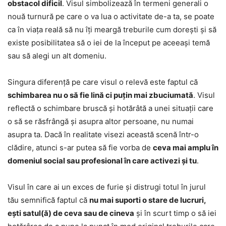
obstacol dificil
. Visul simbolizează în termeni generali o
nouă turnură pe care o va lua o activitate de-a ta, se poate
ca în viața reală să nu îți meargă treburile cum dorești și să
existe posibilitatea să o iei de la început pe aceeași temă
sau să alegi un alt domeniu.
Singura diferență pe care visul o relevă este faptul că
schimbarea nu o să fie lină ci puțin mai zbuciumată
. Visul
reflectă o schimbare bruscă și hotărâtă a unei situații care
o să se răsfrângă și asupra altor persoane, nu numai
asupra ta. Dacă în realitate visezi această scenă într-o
clădire, atunci s-ar putea să fie vorba de
ceva mai amplu în
domeniul social sau profesional în care activezi și tu
.
Visul în care ai un exces de furie și distrugi totul în jurul
tău semnifică faptul că
nu mai suporti o stare de lucruri,
ești satul(ă) de ceva sau de cineva
și în scurt timp o să iei