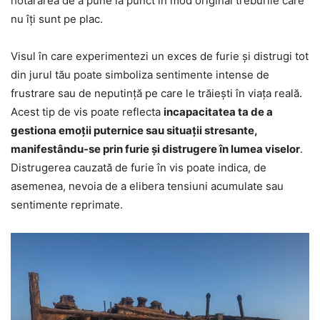
hotărârea de a pune la punct în mod original treburile care
nu îți sunt pe plac.
Visul în care experimentezi un exces de furie și distrugi tot
din jurul tău poate simboliza sentimente intense de
frustrare sau de neputință pe care le trăiești în viața reală.
Acest tip de vis poate reflecta
incapacitatea ta de a
gestiona emoții puternice sau situații stresante,
manifestându-se prin furie și distrugere în lumea viselor
.
Distrugerea cauzată de furie în vis poate indica, de
asemenea, nevoia de a elibera tensiuni acumulate sau
sentimente reprimate.