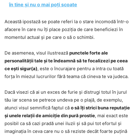
în tine și nu o mai poți scoate
Această ipostază se poate referi la o stare incomodă într-o
afacere în care nu îți place poziția de care beneficiezi în
momentul actual și pe care o să o schimbi.
De asemenea, visul ilustrează
punctele forte ale
personalității tale și te îndeamnă să te focalizezi pe ceea
ce ești sigur(a)
, este o încurajare pentru a intra cu toată
forța în miezul lucrurilor fără teama că cineva te va judeca.
Dacă visezi că ai un exces de furie și distrugi totul în jurul
tău iar scena se petrece undeva pe o plajă, de exemplu,
atunci visul semnifică faptul că
o să îți strici buna reputație
și unele relații de amiciție din pură prostie
, mai exact este
posibil ca să cazi pradă unei iluzii și să pui tot efortul și
imaginația în ceva care nu o să reziste decât foarte puțină