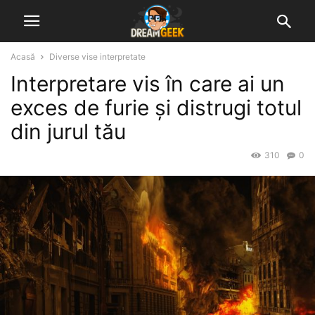
Acasă
Diverse vise interpretate
Interpretare vis în care ai un
exces de furie și distrugi totul
din jurul tău
310
0