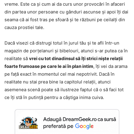
vreme. Este ca și cum ai da curs unor provocări în afaceri
din partea unor persoane cu gânduri ascunse și apoi îți dai
seama că ai fost tras pe sfoară și te răzbuni pe ceilalți din
cauza prostiei tale.
Dacă visezi că distrugi totul în jurul tău și te afli într-un
magazin de porțelanuri și bibelouri, atunci s-ar putea ca în
realitate să
vrei cu tot dinadinsul să îți strici niște relații
foarte frumoase pe care le ai în plan intim
, îți vei da arama
pe față exact în momentul cel mai nepotrivit. Dacă în
realitate nu stai prea bine la capitolul relații, atunci
asemenea scenă poate să ilustreze faptul că o să faci tot
ce îți stă în putință pentru a câștiga inima cuiva.