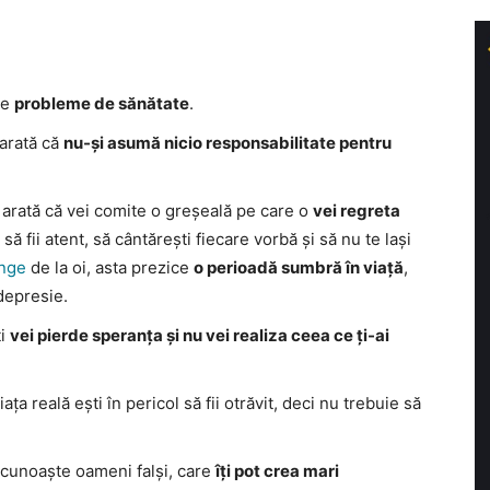
ce
probleme de sănătate
.
 arată că
nu-și asumă nicio responsabilitate pentru
a arată că vei comite o greșeală pe care o
vei regreta
e să fii atent, să cântărești fiecare vorbă și să nu te lași
nge
de la oi, asta prezice
o perioadă sumbră în viață
,
 depresie.
ți
vei pierde speranța și nu vei realiza ceea ce ți-ai
ața reală ești în pericol să fii otrăvit, deci nu trebuie să
i cunoaște oameni falși, care
îți pot crea mari