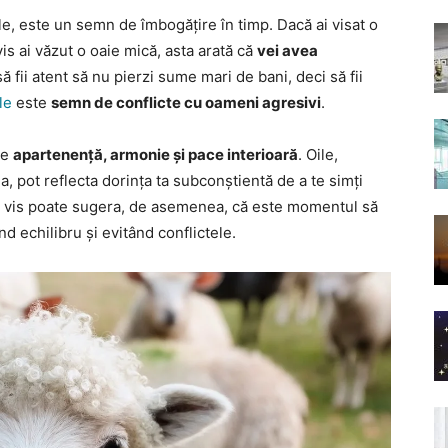
ale, este un semn de îmbogățire în timp. Dacă ai visat o
vis ai văzut o oaie mică, asta arată că
vei avea
ă fii atent să nu pierzi sume mari de bani, deci să fii
le
este
semn de conflicte cu oameni agresivi
.
de
apartenență, armonie și pace interioară
. Oile,
, pot reflecta dorința ta subconștientă de a te simți
 în vis poate sugera, de asemenea, că este momentul să
d echilibru și evitând conflictele.