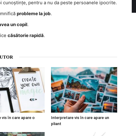
noi cunoștințe, pentru a nu da peste persoanele ipocrite.
emnifică
probleme la job
.
avea un copil
.
zice
căsătorie rapidă
.
AUTOR
 vis în care apare o
Interpretare vis în care apare un
pliant