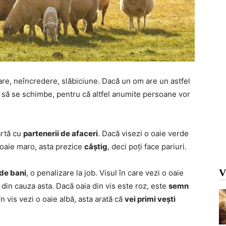
re, neîncredere, slăbiciune. Dacă un om are un astfel
 și să se schimbe, pentru că altfel anumite persoane vor
artă cu
partenerii de afaceri
. Dacă visezi o oaie verde
o oaie maro, asta prezice
câștig
, deci poți face pariuri.
V
 de bani
, o penalizare la job. Visul în care vezi o oaie
 din cauza asta. Dacă oaia din vis este roz, este
semn
în vis vezi o oaie albă, asta arată că
vei primi vești