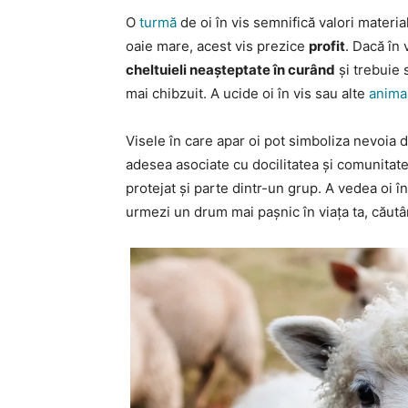
O
turmă
de oi în vis semnifică valori materi
oaie mare, acest vis prezice
profit
. Dacă în 
cheltuieli neașteptate în curând
și trebuie s
mai chibzuit. A ucide oi în vis sau alte
anima
Visele în care apar oi pot simboliza nevoia 
adesea asociate cu docilitatea și comunitatea
protejat și parte dintr-un grup. A vedea oi
urmezi un drum mai pașnic în viața ta, căutân