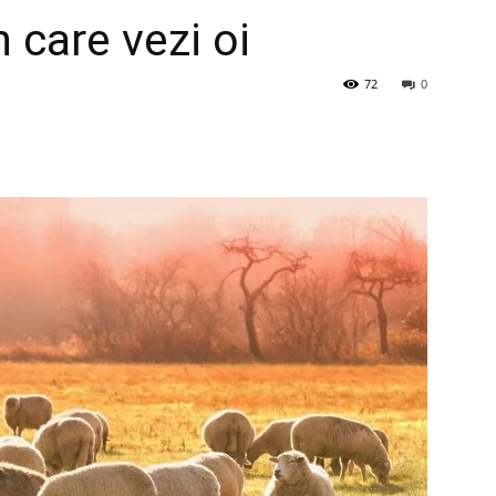
n care vezi oi
72
0