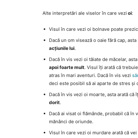
Alte interpretări ale viselor în care vezi
oi
:
Visul în care vezi oi bolnave poate prezi
Dacă un om visează o oaie fără cap, asta
acțiunile lui
.
Dacă în vis vezi oi tăiate de măcelar, ast
apoi foarte mult
. Visul îți arată că trebui
atras în mari aventuri. Dacă în vis vezi
sâ
deci este posibil să ai aparte de stres și
Dacă în vis vezi oi moarte, asta arată că î
dorit
.
Dacă ai visat oi flămânde, probabil că în vi
mănânci de oriunde.
Visul în care vezi oi murdare arată că ve