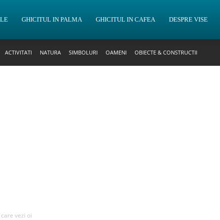
OLE
GHICITUL IN PALMA
GHICITUL IN CAFEA
DESPRE VISE
ACTIVITATI
NATURA
SIMBOLURI
OAMENI
OBIECTE & CONSTRUCTII
 care vezi oi