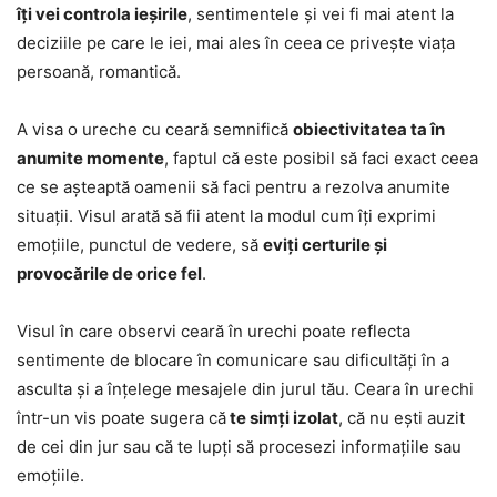
îți vei controla ieșirile
, sentimentele și vei fi mai atent la
deciziile pe care le iei, mai ales în ceea ce privește viața
persoană, romantică.
A visa o ureche cu ceară semnifică
obiectivitatea ta în
anumite momente
, faptul că este posibil să faci exact ceea
ce se așteaptă oamenii să faci pentru a rezolva anumite
situații. Visul arată să fii atent la modul cum îți exprimi
emoțiile, punctul de vedere, să
eviți certurile și
provocările de orice fel
.
Visul în care observi ceară în urechi poate reflecta
sentimente de blocare în comunicare sau dificultăți în a
asculta și a înțelege mesajele din jurul tău. Ceara în urechi
într-un vis poate sugera că
te simți izolat
, că nu ești auzit
de cei din jur sau că te lupți să procesezi informațiile sau
emoțiile.