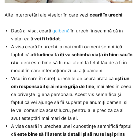
Alte interpretări ale viselor în care vezi
ceară în urechi
:
Dacă ai visat ceară
galbenă
în urechi înseamnă că în
viața reală
vei fi trădat
.
A visa ceară în urechi la mai mulți oameni semnifică
faptul că
atitudinea ta îți va schimba viața în bine sau în
rău
, deci este bine să fii mai atent la felul tău de a fi în
modul în care interacționezi cu alți oameni.
Visul în care îți cureți urechile de ceară arată că
ești un
om responsabil și ai mare grijă de tine
, mai ales în ceea
ce privește igiena personală. Acest vis semnifică și
faptul că vei ajunge să fii supărat pe anumiți oameni și
le vei comunica acest lucru, pentru a le preciza că ai
avut așteptări mai mari de la ei.
A visa ceară în urechea unei cunoștințe semnifică faptul
că
este bine să fii atent la detalii și să nu te lași prins