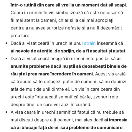
într-o rutină din care să vrei la un moment dat să scapi
.
Ceara în urechi în vis simbolizează că este necesar să
fii mai atent la oameni, chiar și la cei mai apropiați,
pentru a nu avea surprize nefaste și a nu fi dezamăgit
prea tare.
Dacă ai visat ceară în urechile unui
străin
înseamnă că
ai nevoie de atenție, de sprijin, de a fi ascultat și ajutat
.
Dacă ai visat ceară neagră în urechi este posibil să
ai
anumite probleme dacă nu știi să deosebești binele de
rău și ai prea mare încredere în oameni
. Acest vis arată
că trebuie să te detașezi puțin de oameni, să nu depinzi
atât de mult de unii dintre ei. Un vis în care ceara din
urechi este întunecată semnifică bârfe, zvonuri rele
despre tine, de care vei auzi în curând.
A visa ceară în urechi semnifică faptul că nu trebuie să
mai discuți despre alți oameni, mai ales dacă
ai impresia
că ai blocaje față de ei, sau probleme de comunicare
.