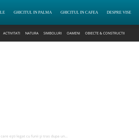
OLE
GHICITUL IN PALMA
GHICITUL IN CAFEA
DESPRE VISE
ACTIVITATI
NATURA
SIMBOLURI
OAMENI
OBIECTE & CONSTRUCTII
 care ești legat cu funii și tras dupa un...