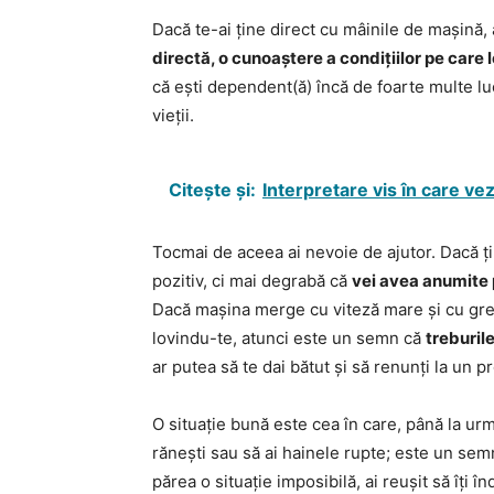
Dacă te-ai ține direct cu mâinile de mașină, 
directă, o cunoaștere a condițiilor pe care l
că ești dependent(ă) încă de foarte multe luc
vieții.
Citește și:
Interpretare vis în care vez
Tocmai de aceea ai nevoie de ajutor. Dacă ți
pozitiv, ci mai degrabă că
vei avea anumite p
Dacă mașina merge cu viteză mare și cu greu r
lovindu-te, atunci este un semn că
treburil
ar putea să te dai bătut și să renunți la un pr
O situație bună este cea în care, până la urmă,
rănești sau să ai hainele rupte; este un se
părea o situație imposibilă, ai reușit să îți în