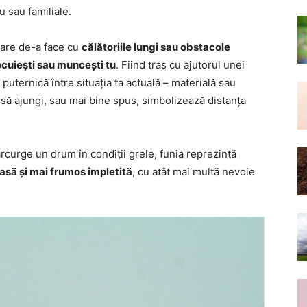
u sau familiale.
, are de-a face cu
călătoriile lungi sau obstacole
ocuiești sau muncești tu
. Fiind tras cu ajutorul unei
 puternică între situația ta actuală – materială sau
s să ajungi, sau mai bine spus, simbolizează distanța
curge un drum în condiții grele, funia reprezintă
oasă și mai frumos împletită
, cu atât mai multă nevoie