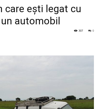
n care ești legat cu
a un automobil
307
0