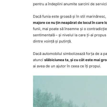
pentru a îndeplini anumite sarcini de servici
Dacă funia este groasă și în stil marinăresc
majore ce nu țin neapărat de locul în care l
funii, mai poate să însemne și o contradicție
sentimentală – și nivelul la care ți-ai propu
dintre voință și putință.
Dacă automobilul simbolizează forța de a par
atunci
slăbiciunea ta, și cu cât este mai gr
ai avea de un ajutor în ceea ce îți propui.