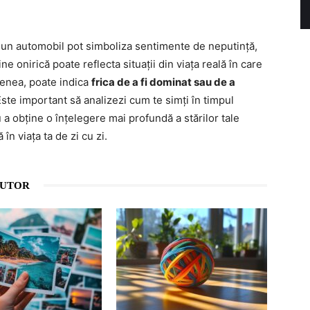
pă un automobil pot simboliza sentimente de neputință,
e onirică poate reflecta situații din viața reală în care
menea, poate indica
frica de a fi dominat sau de a
Este important să analizezi cum te simți în timpul
u a obține o înțelegere mai profundă a stărilor tale
în viața ta de zi cu zi.
AUTOR