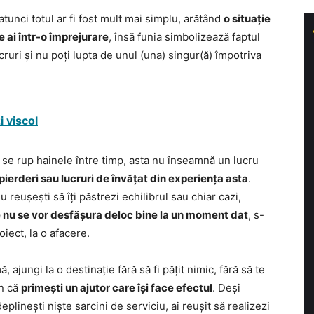
atunci totul ar fi fost mult mai simplu, arătând
o situație
e ai într-o împrejurare
, însă funia simbolizează faptul
ruri și nu poți lupta de unul (una) singur(ă) împotriva
i viscol
 se rup hainele între timp, asta nu înseamnă un lucru
ierderi sau lucruri de învățat din experiența asta
.
eușești să îți păstrezi echilibrul sau chiar cazi,
e nu se vor desfășura deloc bine la un moment dat
, s-
oiect, la o afacere.
 ajungi la o destinație fără să fi pățit nimic, fără să te
mn că
primești un ajutor care își face efectul
. Deși
deplinești niște sarcini de serviciu, ai reușit să realizezi