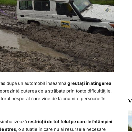
ti tras după un automobil înseamnă
greutăți în atingerea
eprezintă puterea de a străbate prin toate dificultățile,
jutorul nesperat care vine de la anumite persoane în
V
 simbolizează
restricții de tot felul pe care le întâmpini
de stres
, o situație în care nu ai resursele necesare