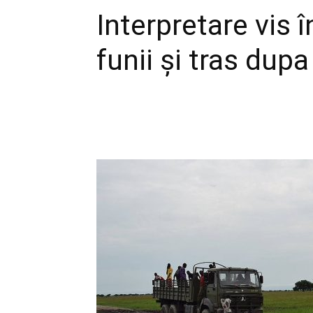
Interpretare vis î
funii și tras dup