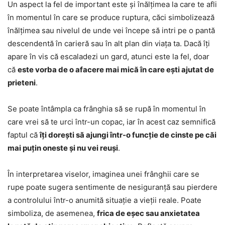
Un aspect la fel de important este și înălțimea la care te afli
în momentul în care se produce ruptura, căci simbolizează
înălțimea sau nivelul de unde vei începe să intri pe o pantă
descendentă în carieră sau în alt plan din viața ta. Dacă îți
apare în vis că escaladezi un gard, atunci este la fel, doar
că
este vorba de o afacere mai mică în care ești ajutat de
prieteni
.
Se poate întâmpla ca frânghia să se rupă în momentul în
care vrei să te urci într-un copac, iar în acest caz semnifică
faptul că
îți dorești să ajungi într-o funcție de cinste pe căi
mai puțin oneste și nu vei reuși
.
În interpretarea viselor, imaginea unei frânghii care se
rupe poate sugera sentimente de nesiguranță sau pierdere
a controlului într-o anumită situație a vieții reale. Poate
simboliza, de asemenea,
frica de eșec sau anxietatea