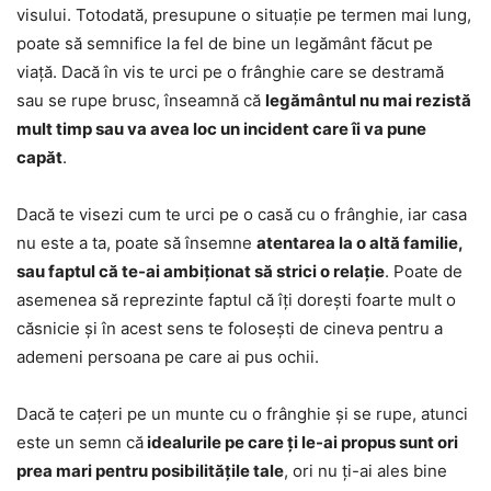
visului. Totodată, presupune o situație pe termen mai lung,
poate să semnifice la fel de bine un legământ făcut pe
viață. Dacă în vis te urci pe o frânghie care se destramă
sau se rupe brusc, înseamnă că
legământul nu mai rezistă
mult timp sau va avea loc un incident care îi va pune
capăt
.
Dacă te visezi cum te urci pe o casă cu o frânghie, iar casa
nu este a ta, poate să însemne
atentarea la o altă familie,
sau faptul că te-ai ambiționat să strici o relație
. Poate de
asemenea să reprezinte faptul că îți dorești foarte mult o
căsnicie și în acest sens te folosești de cineva pentru a
ademeni persoana pe care ai pus ochii.
Dacă te cațeri pe un munte cu o frânghie și se rupe, atunci
este un semn că
idealurile pe care ți le-ai propus sunt ori
prea mari pentru posibilitățile tale
, ori nu ți-ai ales bine