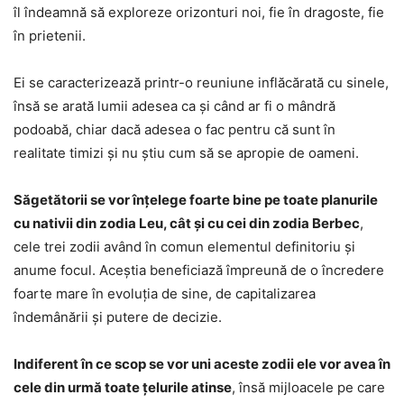
îl îndeamnă să exploreze orizonturi noi, fie în dragoste, fie
în prietenii.
Ei se caracterizează printr-o reuniune inflăcărată cu sinele,
însă se arată lumii adesea ca și când ar fi o mândră
podoabă, chiar dacă adesea o fac pentru că sunt în
realitate timizi și nu știu cum să se apropie de oameni.
Săgetătorii se vor înțelege foarte bine pe toate planurile
cu nativii din zodia Leu, cât și cu cei din zodia Berbec
,
cele trei zodii având în comun elementul definitoriu și
anume focul. Aceștia beneficiază împreună de o încredere
foarte mare în evoluția de sine, de capitalizarea
îndemânării și putere de decizie.
Indiferent în ce scop se vor uni aceste zodii ele vor avea în
cele din urmă toate țelurile atinse
, însă mijloacele pe care