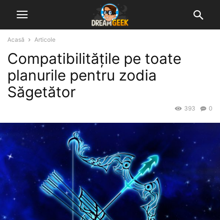
Acasă
Articole
Compatibilitățile pe toate
planurile pentru zodia
Săgetător
393
0