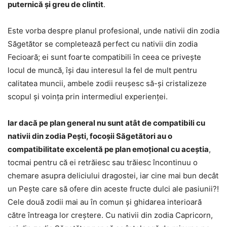
puternică și greu de clintit
.
Este vorba despre planul profesional, unde nativii din zodia
Săgetător se completează perfect cu nativii din zodia
Fecioară; ei sunt foarte compatibili în ceea ce privește
locul de muncă, își dau interesul la fel de mult pentru
calitatea muncii, ambele zodii reușesc să-și cristalizeze
scopul și voința prin intermediul experienței.
Iar dacă pe plan general nu sunt atât de compatibili cu
nativii din zodia Pești, focoșii Săgetători au o
compatibilitate excelentă pe plan emoțional cu aceștia
,
tocmai pentru că ei retrăiesc sau trăiesc încontinuu o
chemare asupra deliciului dragostei, iar cine mai bun decât
un Pește care să ofere din aceste fructe dulci ale pasiunii?!
Cele două zodii mai au în comun și ghidarea interioară
către întreaga lor creștere. Cu nativii din zodia Capricorn,