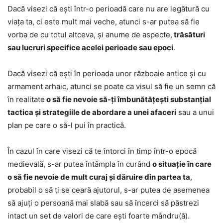
Dacă visezi că ești într-o perioadă care nu are legătură cu
viața ta, ci este mult mai veche, atunci s-ar putea să fie
vorba de cu totul altceva, și anume de aspecte,
trăsături
sau lucruri specifice acelei perioade sau epoci
.
Dacă visezi că ești în perioada unor războaie antice și cu
armament arhaic, atunci se poate ca visul să fie un semn că
în realitate
o să fie nevoie să-ți îmbunătățești substanțial
tactica și strategiile de abordare a unei afaceri
sau a unui
plan pe care o să-l pui în practică.
În cazul în care visezi că te întorci în timp într-o epocă
medievală, s-ar putea întâmpla în curând
o situație în care
o să fie nevoie de mult curaj și dăruire din partea ta
,
probabil o să ți se ceară ajutorul, s-ar putea de asemenea
să ajuți o persoană mai slabă sau să încerci să păstrezi
intact un set de valori de care ești foarte mândru(ă).