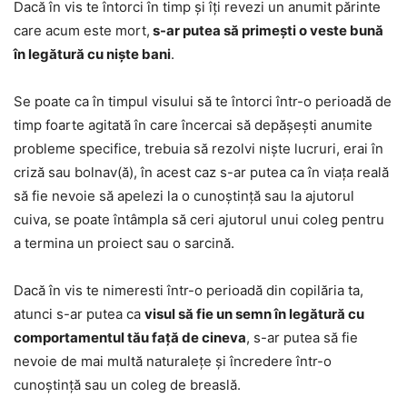
Dacă în vis te întorci în timp și îți revezi un anumit părinte
care acum este mort,
s-ar putea să primești o veste bună
în legătură cu niște bani
.
Se poate ca în timpul visului să te întorci într-o perioadă de
timp foarte agitată în care încercai să depășești anumite
probleme specifice, trebuia să rezolvi niște lucruri, erai în
criză sau bolnav(ă), în acest caz s-ar putea ca în viața reală
să fie nevoie să apelezi la o cunoștință sau la ajutorul
cuiva, se poate întâmpla să ceri ajutorul unui coleg pentru
a termina un proiect sau o sarcină.
Dacă în vis te nimeresti într-o perioadă din copilăria ta,
atunci s-ar putea ca
visul să fie un semn în legătură cu
comportamentul tău față de cineva
, s-ar putea să fie
nevoie de mai multă naturalețe și încredere într-o
cunoștință sau un coleg de breaslă.