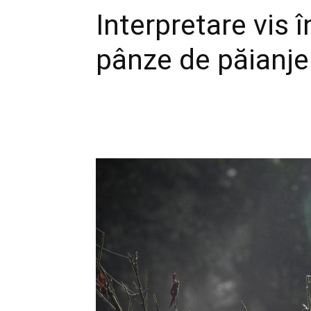
Interpretare vis î
pânze de păianjen