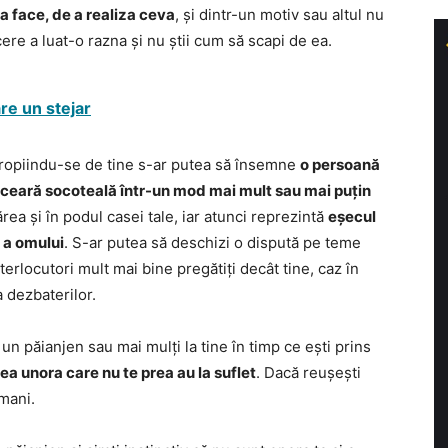
 a face, de a realiza ceva
, și dintr-un motiv sau altul nu
cere a luat-o razna și nu știi cum să scapi de ea.
are un stejar
apropiindu-se de tine s-ar putea să însemne
o persoană
ți ceară socoteală într-un mod mai mult sau mai puțin
rea și în podul casei tale, iar atunci reprezintă
eșecul
ă a omului
. S-ar putea să deschizi o dispută pe teme
nterlocutori mult mai bine pregătiți decât tine, caz în
a dezbaterilor.
n păianjen sau mai mulți la tine în timp ce ești prins
ea unora care nu te prea au la suflet
. Dacă reușești
mani.