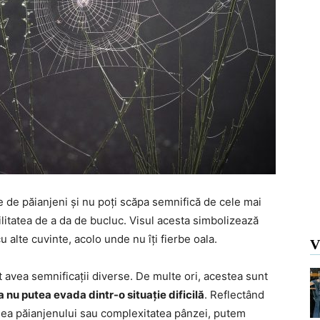
ze de păianjeni și nu poți scăpa semnifică de cele mai
bilitatea de a da de bucluc. Visul acesta simbolizează
cu alte cuvinte, acolo unde nu îți fierbe oala.
V
ot avea semnificații diverse. De multe ori, acestea sunt
a nu putea evada dintr-o situație dificilă
. Reflectând
unea păianjenului sau complexitatea pânzei, putem