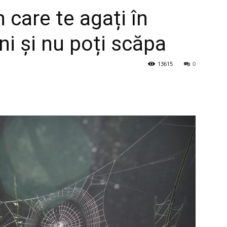
n care te agați în
i și nu poți scăpa
13615
0