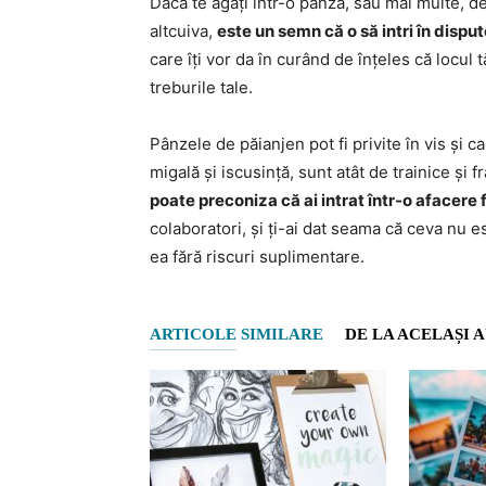
Dacă te agați într-o pânză, sau mai multe, de 
altcuiva,
este un semn că o să intri în disp
care îți vor da în curând de înțeles că locul tă
treburile tale.
Pânzele de păianjen pot fi privite în vis și c
migală și iscusință, sunt atât de trainice și f
poate preconiza că ai intrat într-o afacere 
colaboratori, și ți-ai dat seama că ceva nu es
ea fără riscuri suplimentare.
ARTICOLE SIMILARE
DE LA ACELAȘI 