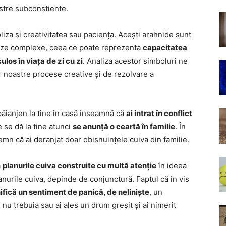
astre subconștiente.
oliza și creativitatea sau paciența. Acești arahnide sunt
pânze complexe, ceea ce poate reprezenta
capacitatea
ulos în viața de zi cu zi
. Analiza acestor simboluri ne
r noastre procese creative și de rezolvare a
 păianjen la tine în casă înseamnă că
ai intrat în conflict
e se dă la tine atunci
se anunță o ceartă în familie
. În
emn că ai deranjat doar obișnuințele cuiva din familie.
ă
planurile cuiva construite cu multă atenție
în ideea
anurile cuiva, depinde de conjunctură. Faptul că în vis
fică un sentiment de panică, de neliniște
, un
nu trebuia sau ai ales un drum greșit și ai nimerit