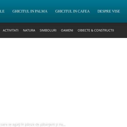
OLE
GHICITUL IN PALMA
GHICITUL IN CAFEA
DESPRE VISE
ACTIVITATI
NATURA
SIMBOLURI
OAMENI
OBIECTE & CONSTRUCTII
 care te agați în pânze de păianjeni și nu...