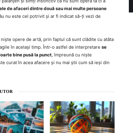
păianjen și simți instinctiv că nu sunt opera ta ci a
utele de afaceri dintre două sau mai multe persoane
u nu este cel potrivit și ar fi indicat să-ți vezi de
a niște opere de artă, prin faptul că sunt clădite cu atâta
ragile în același timp. Într-o astfel de interpretare
se
foarte bine pusă la punct
, împreună cu niște
te curat în acea afacere și nu mai știi cum să ieși din
AUTOR