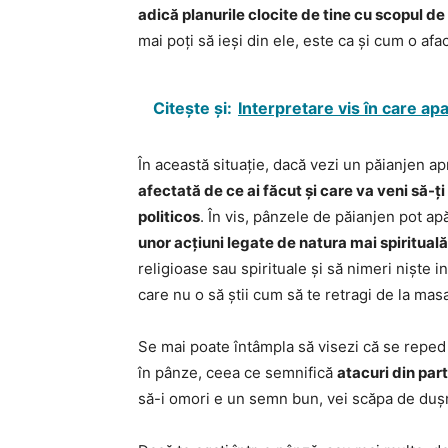
adică planurile clocite de tine cu scopul de
mai poți să ieși din ele, este ca și cum o afa
Citește și:
Interpretare vis în care ap
În această situație, dacă vezi un păianjen 
afectată de ce ai făcut și care va veni să-
politicos
. În vis, pânzele de păianjen pot apă
unor acțiuni legate de natura mai spiritual
religioase sau spirituale și să nimeri niște i
care nu o să știi cum să te retragi de la mas
Se mai poate întâmpla să visezi că se reped u
în pânze, ceea ce semnifică
atacuri din part
să-i omori e un semn bun, vei scăpa de duș