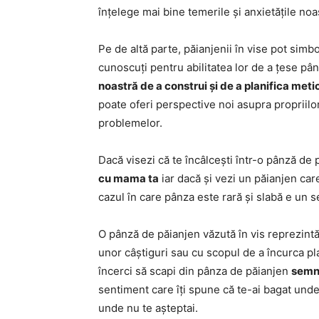
înțelege mai bine temerile și anxietățile no
Pe de altă parte, păianjenii în vise pot simb
cunoscuți pentru abilitatea lor de a țese 
noastră de a construi și de a planifica metic
poate oferi perspective noi asupra propriilo
problemelor.
Dacă visezi că te încâlcești într-o pânză de
cu mama ta
iar dacă și vezi un păianjen car
cazul în care pânza este rară și slabă e un s
O pânză de păianjen văzută în vis reprezint
unor câștiguri sau cu scopul de a încurca pl
încerci să scapi din pânza de păianjen
semni
sentiment care îți spune că te-ai bagat unde 
unde nu te așteptai.