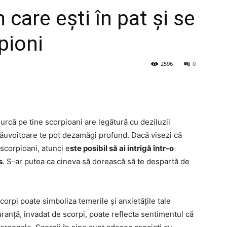
n care ești în pat și se
pioni
2596
0
e urcă pe tine scorpioani are legătură cu deziluzii
 răuvoitoare te pot dezamăgi profund. Dacă visezi că
 scorpioani, atunci e
ste posibil să ai intrigă într-o
s
. S-ar putea ca cineva să dorească să te despartă de
 scorpi poate simboliza temerile și anxietățile tale
uranță, invadat de scorpi, poate reflecta sentimentul că