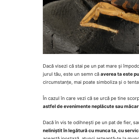
Dacă visezi că stai pe un pat mare și împodob
jurul tău, este un semn că
averea ta este pu
circumstanțe, mai poate simboliza și o tentat
În cazul în care vezi că se urcă pe tine scorp
astfel de evenimente neplăcute sau măcar s
Dacă în vis te odihnești pe un pat de fier, 
neliniștit în legătură cu munca ta, cu servic
această ipostază, atunci așteaptă-te la munci