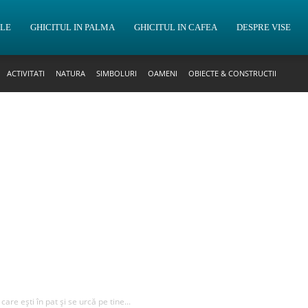
OLE
GHICITUL IN PALMA
GHICITUL IN CAFEA
DESPRE VISE
ACTIVITATI
NATURA
SIMBOLURI
OAMENI
OBIECTE & CONSTRUCTII
care ești în pat și se urcă pe tine...