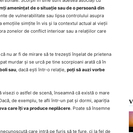
personale. Scorpii în sine sunt adesea asociați cu
imți amenințat de o situație sau de o persoană din
ente de vulnerabilitate sau lipsa controlului asupra
 emoțiile simțite în vis și la contextul actual al vieții
ra zonelor de conflict interioar sau a relațiilor care
că nu ar fi de mirare să te trezești înșelat de prietena
 pat murdar și se urcă pe tine scorpioani arată că în
 boli sau
, dacă ești într-o relație,
poți să auzi vorbe
dacă visezi o astfel de scenă, înseamnă că există o mare
acă, de exemplu, te afli într-un pat și dormi, apariția
V
neva care îți va produce neplăcere
. Poate să însemne
cunoscută care intră pe furis să te fure, ci la fel de