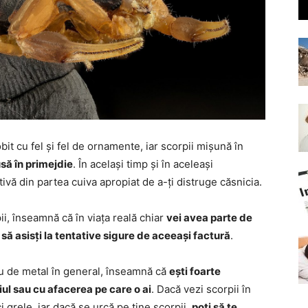
it cu fel și fel de ornamente, iar scorpii mișună în
să în primejdie
. În același timp și în aceleași
ivă din partea cuiva apropiat de a-ți distruge căsnicia.
ii, înseamnă că în viața reală chiar
vei avea parte de
ă asisți la tentative sigure de aceeași factură
.
sau de metal în general, înseamnă că
ești foarte
iul sau cu afacerea pe care o ai
. Dacă vezi scorpii în
 grele, iar dacă se urcă pe tine scorpii,
poți să te