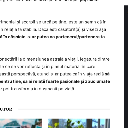
trimonial și scorpii se urcă pe tine, este un semn că în
n relația ta stabilă. Dacă ești căsătorit(a) și visezi așa
 în căsnicie, s-ar putea ca partenerul/partenera ta
nectării la dimensiunea astrală a vieții, legătura dintre
e ce se vor reflecta și în planul material în care
ceastă perspectivă, atunci s-ar putea ca în viața reală
să
ntru tine, să ai relații foarte pasionale și zbuciumate
e pot transforma în dușmanii pe viață.
AUTOR