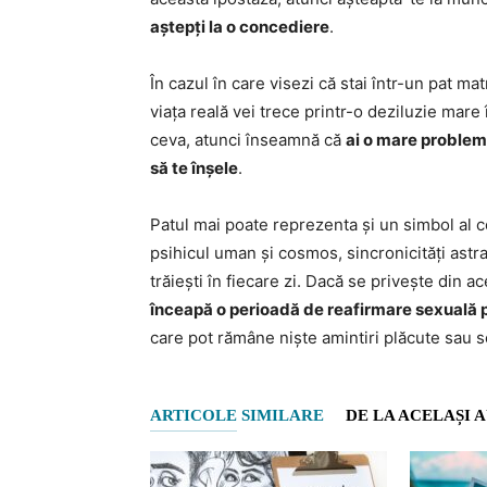
aștepți la o concediere
.
În cazul în care visezi că stai într-un pat ma
viața reală vei trece printr-o deziluzie mare î
ceva, atunci înseamnă că
ai o mare problemă
să te înșele
.
Patul mai poate reprezenta și un simbol al co
psihicul uman și cosmos, sincronicități astral
trăiești în fiecare zi. Dacă se privește din a
înceapă o perioadă de reafirmare sexuală pe
care pot rămâne niște amintiri plăcute sau s
ARTICOLE SIMILARE
DE LA ACELAȘI 