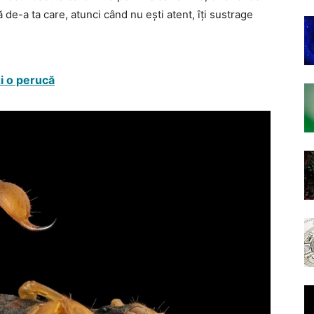
 de-a ta care, atunci când nu ești atent, îți sustrage
zi o perucă