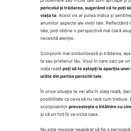
problemele sau fricile tale sunt aproape și 
pericolul și trădarea, sugerând că te poți s
viața ta
. Acest vis ar putea indica și sentim
anumitor aspecte ale vieții tale. Reflectând la
tale, poți obține o perspectivă mai clară asup
necesită atenție.
Scorpionii mai simbolizează și trădarea, așa 
ta sau prietenul tău. Visul în care zaci pe un
viața reală
poți să te aștepți la apariția unei
urâte din partea perechii tale
.
În orice situație te vei afla în viața reală, 
posibilitate ca ceva să nu iasă cum trebuie. D
scorpioanilor
prevestește o întâlnire cu ci
și că un hoț îți va vizita casa.
Nu este necesar neapărat să fie o persoană ne