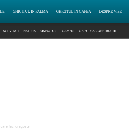
OLE
GHICITUL IN PALMA
GHICITUL IN CAFEA
DESPRE VISE
ACTIVITATI
NATURA
SIMBOLURI
OAMENI
OBIECTE & CONSTRUCTII
n care faci dragoste