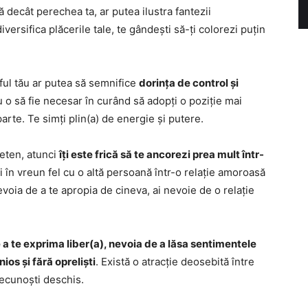
decât perechea ta, ar putea ilustra fantezii
versifica plăcerile tale, te gândești să-ți colorezi puțin
eful tău ar putea să semnifice
dorința de control și
au o să fie necesar în curând să adopți o poziție mai
arte. Te simți plin(a) de energie și putere.
ieten, atunci
îți este frică să te ancorezi prea mult într-
i în vreun fel cu o altă persoană într-o relație amoroasă
evoia de a te apropia de cineva, ai nevoie de o relație
 a te exprima liber(a), nevoia de a lăsa sentimentele
os și fără opreliști
. Există o atracție deosebită între
recunoști deschis.