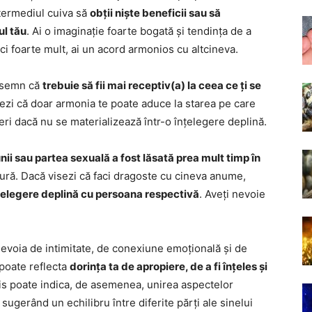
ntermediul cuiva să
obții niște beneficii sau să
ul tău
. Ai o imaginație foarte bogată și tendința de a
ci foarte mult, ai un acord armonios cu altcineva.
n semn că
trebuie să fii mai receptiv(a) la ceea ce ți se
izezi că doar armonia te poate aduce la starea pe care
ieri dacă nu se materializează într-o înțelegere deplină.
unii sau partea sexuală a fost lăsată prea mult timp în
tură. Dacă visezi că faci dragoste cu cineva anume,
nțelegere deplină cu persoana respectivă
. Aveți nevoie
nevoia de intimitate, de conexiune emoțională și de
 poate reflecta
dorința ta de apropiere, de a fi înțeles și
vis poate indica, de asemenea, unirea aspectelor
 sugerând un echilibru între diferite părți ale sinelui