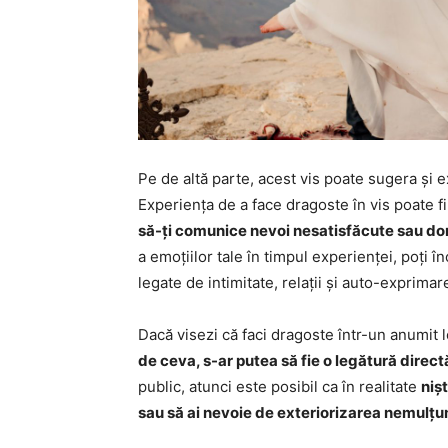
Pe de altă parte, acest vis poate sugera și e
Experiența de a face dragoste în vis poate f
să-ți comunice nevoi nesatisfăcute sau dor
a emoțiilor tale în timpul experienței, poți 
legate de intimitate, relații și auto-exprimar
Dacă visezi că faci dragoste într-un anumit
de ceva, s-ar putea să fie o legătură direct
public, atunci este posibil ca în realitate
niș
sau să ai nevoie de exteriorizarea nemulțum