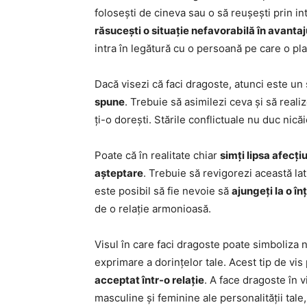
folosești de cineva sau o să reușești prin i
răsucești o situație nefavorabilă în avantaj
intra în legătură cu o persoană pe care o pla
Dacă visezi că faci dragoste, atunci este u
spune
. Trebuie să asimilezi ceva și să real
ți-o dorești. Stările conflictuale nu duc nică
Poate că în realitate chiar
simți lipsa afecți
așteptare
. Trebuie să revigorezi această la
este posibil să fie nevoie să
ajungeți la o î
de o relație armonioasă.
Visul în care faci dragoste poate simboliza 
exprimare a dorințelor tale. Acest tip de vis
acceptat într-o relație
. A face dragoste în 
masculine și feminine ale personalității tale,