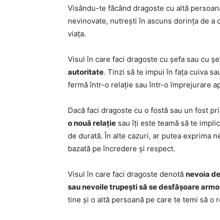
Visându-te făcând dragoste cu altă persoană 
nevinovate, nutrești în ascuns dorința de a di
viața.
Visul în care faci dragoste cu șefa sau cu ș
autoritate
. Tinzi să te impui în fața cuiva s
fermă într-o relație sau într-o împrejurare ap
Dacă faci dragoste cu o fostă sau un fost pr
o nouă relație
sau îți este teamă să te implic
de durată. În alte cazuri, ar putea exprima n
bazată pe încredere și respect.
Visul în care faci dragoste denotă
nevoia de
sau nevoile trupești să se desfășoare armoni
tine și o altă persoană pe care te temi să o 