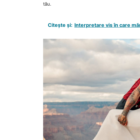
tău.
Citește și:
Interpretare vis în care mă