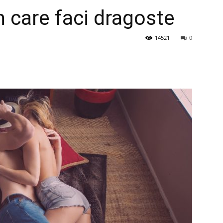
în care faci dragoste
14521
0