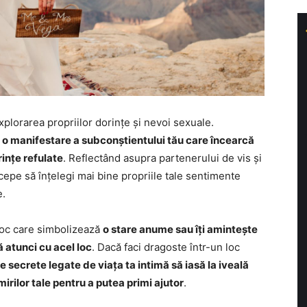
xplorarea propriilor dorințe și nevoi sexuale.
i
o manifestare a subconștientului tău care încearcă
ințe refulate
. Reflectând asupra partenerului de vis și
începe să înțelegi mai bine propriile tale sentimente
e.
 loc care simbolizează
o stare anume sau îți amintește
ă atunci cu acel loc
. Dacă faci dragoste într-un loc
te secrete legate de viața ta intimă să iasă la iveală
irilor tale pentru a putea primi ajutor
.