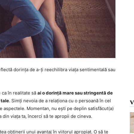
eflectă dorința de a-ți reechilibra viața sentimentală sau
 ca în realitate să
ai o dorință mare sau stringentă de
 tale
. Simți nevoia de a relaționa cu o persoană în cel
V
te aspectele. Momentan, nu ești pe deplin satisfăcut(a)
 din viața ta, încerci să te apropii de cineva.
tea obținerii unui avantaj în viitorul apropiat. O să te