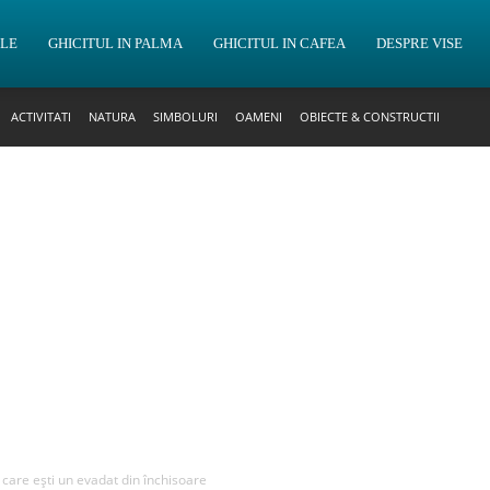
OLE
GHICITUL IN PALMA
GHICITUL IN CAFEA
DESPRE VISE
ACTIVITATI
NATURA
SIMBOLURI
OAMENI
OBIECTE & CONSTRUCTII
n care ești un evadat din închisoare