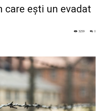
în care ești un evadat
3259
0