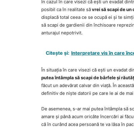
În cazul în care visezi că ești un evadat din
posibil ca în realitate să
vrei să scapi de un 
displacă total ceea ce se ocupă ei și te simț
să scapi de gardienii din închisoare reprezin
anturajul nepotrivit.
Citește și:
Interpretare vis în care în
În situația în care visezi că ești un evadat d
putea întâmpla să scapi de bârfele și răută
făcut un adevărat calvar din viață. În aceas
definitiv de niște datorii pe care le ai de mai
De asemenea, s-ar mai putea întâmpla să sca
amare și până acum oricâte încercări ai făcu
că în curând acea persoană te va lăsa în pac