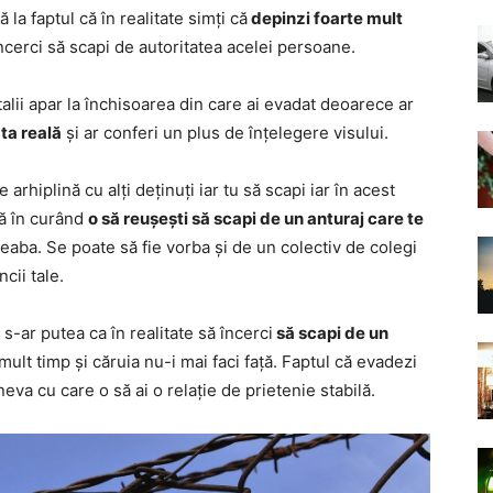
 la faptul că în realitate simți că
depinzi foarte mult
încerci să scapi de autoritatea acelei persoane.
talii apar la închisoarea din care ai evadat deoarece ar
 ta reală
și ar conferi un plus de înțelegere visului.
arhiplină cu alți deținuți iar tu să scapi iar în acest
că în curând
o să reușești să scapi de un anturaj care te
eaba. Se poate să fie vorba și de un colectiv de colegi
cii tale.
s-ar putea ca în realitate să încerci
să scapi de un
ult timp și căruia nu-i mai faci față. Faptul că evadezi
eva cu care o să ai o relație de prietenie stabilă.