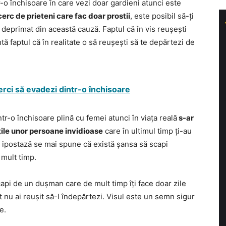
tr-o închisoare în care vezi doar gardieni atunci este
cerc de prieteni care fac doar prostii
, este posibil să-ți
i deprimat din această cauză. Faptul că în vis reușești
tă faptul că în realitate o să reușești să te depărtezi de
cerci să evadezi dintr-o închisoare
intr-o închisoare plină cu femei atunci în viața reală
s-ar
țile unor persoane invidioase
care în ultimul timp ți-au
tă ipostază se mai spune că există șansa să scapi
 mult timp.
pi de un dușman care de mult timp îți face doar zile
t nu ai reușit să-l îndepărtezi. Visul este un semn sigur
e.