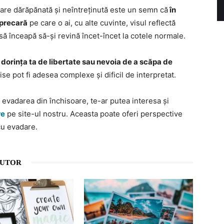
oare dărăpănată și neîntreținută este un semn că
în
 precară
pe care o ai, cu alte cuvinte, visul reflectă
o să înceapă să-și revină încet-încet la cotele normale.
 dorința ta de libertate sau nevoia de a scăpa de
ise pot fi adesea complexe și dificil de interpretat.
a evadarea din închisoare, te-ar putea interesa și
re
pe site-ul nostru. Aceasta poate oferi perspective
cu evadare.
AUTOR