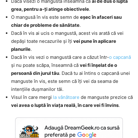
Dacă visezi o mangustă înseamnă că
ai de dus o luptă
grea, pentru a-ți atinge obiectivele
.
O mangusă în vis este semn de
eșec în afaceri sau
chiar de probleme de sănătate
.
Dacă în vis ai ucis o mangustă, acest vis arată că vei
depăși toate necazurile și îți
vei pune în aplicare
planurile
.
Dacă în vis vezi o mangustă care a căzut într-
o capcană
și nu poate scăpa, înseamnă că
vei fi înșelat de o
persoană din jurul tău
. Dacă tu ai întins o capcană unei
manguste în vis, este semn că îți vei da seama de
intențiile dușmanilor tăi.
Visul în care mergi
la vânătoare
de manguste prezice că
vei avea o luptă în viața reală, în care vei fi învins
.