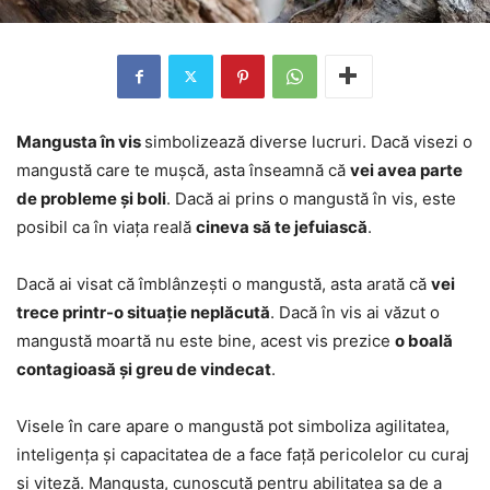
Mangusta în vis
simbolizează diverse lucruri. Dacă visezi o
mangustă care te mușcă, asta înseamnă că
vei avea parte
de probleme și boli
. Dacă ai prins o mangustă în vis, este
posibil ca în viața reală
cineva să te jefuiască
.
Dacă ai visat că îmblânzești o mangustă, asta arată că
vei
trece printr-o situație neplăcută
. Dacă în vis ai văzut o
mangustă moartă nu este bine, acest vis prezice
o boală
contagioasă și greu de vindecat
.
Visele în care apare o mangustă pot simboliza agilitatea,
inteligența și capacitatea de a face față pericolelor cu curaj
și viteză. Mangusta, cunoscută pentru abilitatea sa de a