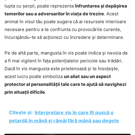
lupta cu șerpii, poate reprezenta
înfruntarea și depășirea
temerilor sau a adversarilor în viața de trezire
. Acest
animal în visul tău poate sugera că ai resursele interioare
necesare pentru a te confrunta cu provocările curente,
încurajându-te să acționezi cu încredere și determinare.
Pe de altă parte, mangusta în vis poate indica și nevoia de
a fi mai vigilent în fața potențialelor pericole sau trădări.
Dacă în vis mangusta este prietenoasă și te însoțește,
acest lucru poate simboliza
un aliat sau un aspect
protector al personalității tale care te ajută să navighezi
prin situații dificile
.
Citește și:
Interpretare vis în care îți pușcă o
petardă în mână și rămâi fără mână sau degete