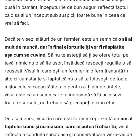
pusă în pământ, începuturile de bun augur, reflectă faptul
că o să ai un început sub auspicii foarte bune în ceea ce
vrei să faci.
Dacă te visezi alături de un fermier, este un semn că
o să ai
mult de muncă, dar în final eforturile îți vor fi răsplătite
așa cum se cuvine
. Să nu te aștepți să ți se ofere totul pe
tavă, nimic nu o să fie ușor, însă dacă respecți regulile o să
reușești. Visul în care ești un fermier la o fermă anunță în
alte circumstanțe și faptul că nu o să te folosești de toate
mijloacele și capacitățile tale pentru a-ți atinge țintele,
visul este ca un semn care te îndeamnă să îți accesezi
toate resursele, nu trebuie să precupeți niciun efort.
De asemenea, visul în care ești fermier reprezintă un
om al
faptelor bune și cu măsură, care ai putea fi chiar tu
, visul
reflectă o conduită sănătoasă și conservatoare vis-a-vis de