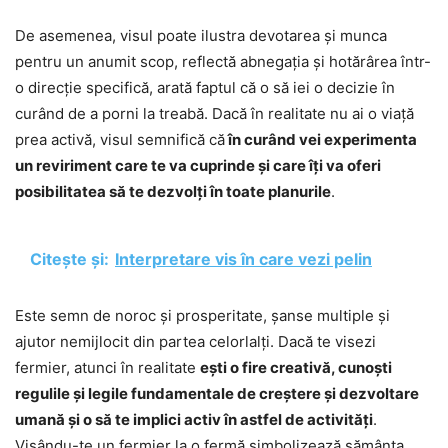
De asemenea, visul poate ilustra devotarea și munca
pentru un anumit scop, reflectă abnegația și hotărârea într-
o direcție specifică, arată faptul că o să iei o decizie în
curând de a porni la treabă. Dacă în realitate nu ai o viață
prea activă, visul semnifică că
în curând vei experimenta
un reviriment care te va cuprinde și care îți va oferi
posibilitatea să te dezvolți în toate planurile
.
Citește și:
Interpretare vis în care vezi pelin
Este semn de noroc și prosperitate, șanse multiple și
ajutor nemijlocit din partea celorlalți. Dacă te visezi
fermier, atunci în realitate
ești o fire creativă, cunoști
regulile și legile fundamentale de creștere și dezvoltare
umană și o să te implici activ în astfel de activități
.
Visându-te un fermier la o fermă simbolizează sămânța