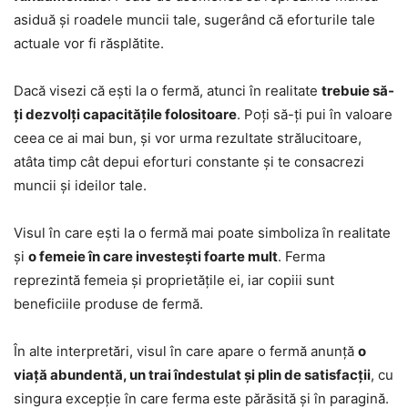
asiduă și roadele muncii tale, sugerând că eforturile tale
actuale vor fi răsplătite.
Dacă visezi că ești la o fermă, atunci în realitate
trebuie să-
ți dezvolți capacitățile folositoare
. Poți să-ți pui în valoare
ceea ce ai mai bun, și vor urma rezultate strălucitoare,
atâta timp cât depui eforturi constante și te consacrezi
muncii și ideilor tale.
Visul în care ești la o fermă mai poate simboliza în realitate
și
o femeie în care investești foarte mult
. Ferma
reprezintă femeia și proprietățile ei, iar copiii sunt
beneficiile produse de fermă.
În alte interpretări, visul în care apare o fermă anunță
o
viață abundentă, un trai îndestulat și plin de satisfacții
, cu
singura excepție în care ferma este părăsită și în paragină.