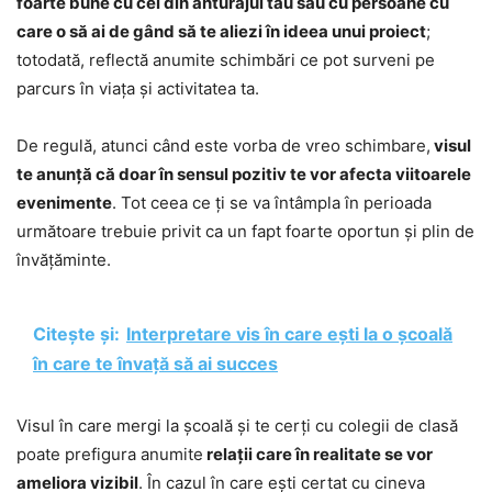
foarte bune cu cei din anturajul tău sau cu persoane cu
care o să ai de gând să te aliezi în ideea unui proiect
;
totodată, reflectă anumite schimbări ce pot surveni pe
parcurs în viața și activitatea ta.
De regulă, atunci când este vorba de vreo schimbare,
visul
te anunță că doar în sensul pozitiv te vor afecta viitoarele
evenimente
. Tot ceea ce ți se va întâmpla în perioada
următoare trebuie privit ca un fapt foarte oportun și plin de
învățăminte.
Citește și:
Interpretare vis în care ești la o școală
în care te învață să ai succes
Visul în care mergi la școală și te cerți cu colegii de clasă
poate prefigura anumite
relații care în realitate se vor
ameliora vizibil
. În cazul în care ești certat cu cineva