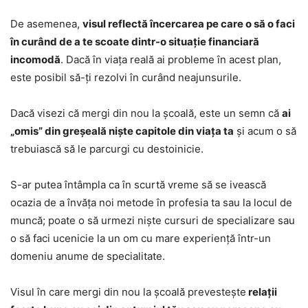
De asemenea,
visul reflectă încercarea pe care o să o faci
în curând de a te scoate dintr-o situație financiară
incomodă
. Dacă în viața reală ai probleme în acest plan,
este posibil să-ți rezolvi în curând neajunsurile.
Dacă visezi că mergi din nou la școală, este un semn că
ai
„omis” din greșeală niște capitole din viața ta
și acum o să
trebuiască să le parcurgi cu destoinicie.
S-ar putea întâmpla ca în scurtă vreme să se ivească
ocazia de a învăța noi metode în profesia ta sau la locul de
muncă; poate o să urmezi niște cursuri de specializare sau
o să faci ucenicie la un om cu mare experiență într-un
domeniu anume de specialitate.
Visul în care mergi din nou la școală prevestește
relații