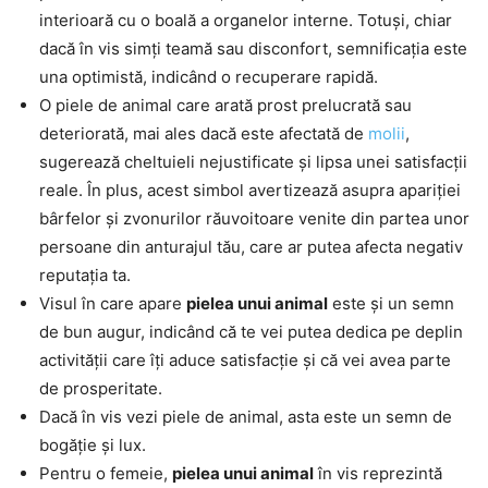
interioară cu o boală a organelor interne. Totuși, chiar
dacă în vis simți teamă sau disconfort, semnificația este
una optimistă, indicând o recuperare rapidă.
O piele de animal care arată prost prelucrată sau
deteriorată, mai ales dacă este afectată de
molii
,
sugerează cheltuieli nejustificate și lipsa unei satisfacții
reale. În plus, acest simbol avertizează asupra apariției
bârfelor și zvonurilor răuvoitoare venite din partea unor
persoane din anturajul tău, care ar putea afecta negativ
reputația ta.
Visul în care apare
pielea unui animal
este și un semn
de bun augur, indicând că te vei putea dedica pe deplin
activității care îți aduce satisfacție și că vei avea parte
de prosperitate.
Dacă în vis vezi piele de animal, asta este un semn de
bogăție și lux.
Pentru o femeie,
pielea unui animal
în vis reprezintă