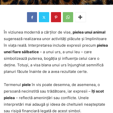
În viziunea modernă a cărților de vise,
pielea unui animal
sugerează realizarea unor activități plăcute și împlinitoare
în viața reală. Interpretarea include expresii precum
pielea
unei fiare sălbatice
– a unui urs, a unui leu – care
simbolizează puterea, bogăția și influența celui care o
deține. Totuși, a visa blana unui urs înjunghiat semnifică
planuri făcute înainte de a avea rezultate certe.
Termenul
piele
în vis poate desemna, de asemenea, o
persoană necinstită sau trădătoare, iar expresii –
îți scot
pielea
– reflectă amenințări sau conflicte. Unele
interpretări mai adaugă și ideea de cheltuieli neașteptate
sau risipă financiară legată de acest simbol.