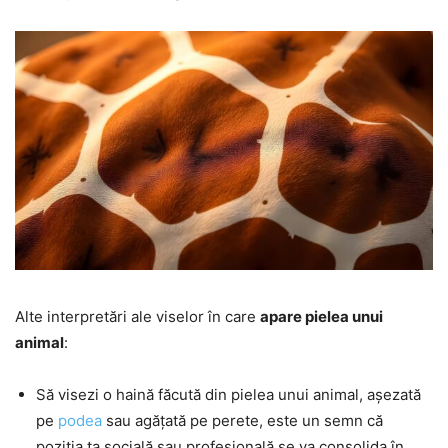
Alte interpretări ale viselor în care
apare pielea unui
animal
:
Să visezi o haină făcută din pielea unui animal, așezată
pe
podea
sau agățată pe perete, este un semn că
poziția ta socială sau profesională se va consolida în