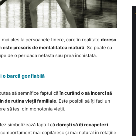
mai ales la persoanele tinere, care în realitate
doresc
cum este prescris de mentalitatea matură
. Se poate ca
 rupe de o perioadă nefastă sau prea închistată.
i o barcă gonflabilă
r putea să semnifice faptul că
în curând o să încerci să
n de rutina vieții familiale
. Este posibil să îți faci un
re să ieși din monotonia vieții.
tez simbolizează faptul că
dorești să îți recapetezi
n comportament mai copilăresc și mai natural în relațiile