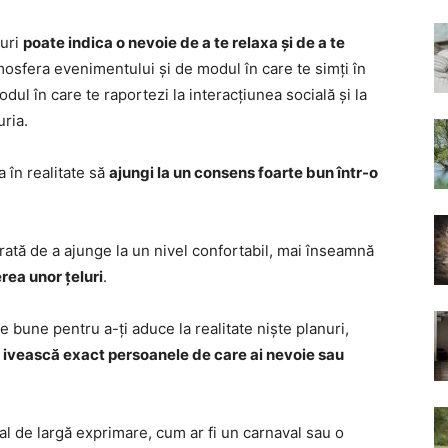
suri
poate indica o nevoie de a te relaxa și de a te
tmosfera evenimentului și de modul în care te simți în
dul în care te raportezi la interacțiunea socială și la
uria.
a în realitate să
ajungi la un consens foarte bun într-o
rată de a ajunge la un nivel confortabil, mai înseamnă
rea unor țeluri
.
e bune pentru a-ți aduce la realitate niște planuri,
e ivească exact persoanele de care ai nevoie sau
l de largă exprimare, cum ar fi un carnaval sau o