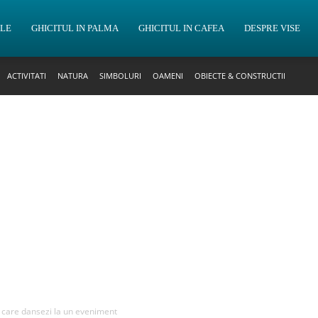
OLE
GHICITUL IN PALMA
GHICITUL IN CAFEA
DESPRE VISE
ACTIVITATI
NATURA
SIMBOLURI
OAMENI
OBIECTE & CONSTRUCTII
n care dansezi la un eveniment