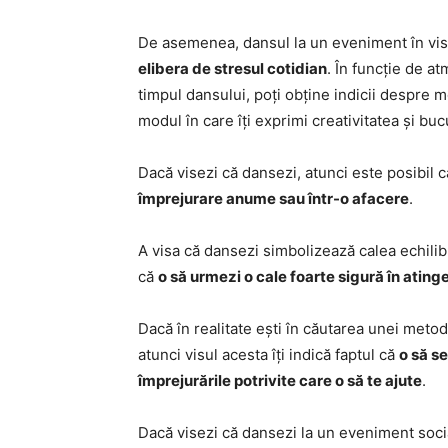
De asemenea, dansul la un eveniment în vi
elibera de stresul cotidian
. În funcție de a
timpul dansului, poți obține indicii despre mo
modul în care îți exprimi creativitatea și buc
Dacă visezi că dansezi, atunci este posibil c
împrejurare anume sau într-o afacere
.
A visa că dansezi simbolizează calea echilib
că
o să urmezi o cale foarte sigură în atinge
Dacă în realitate ești în căutarea unei metod
atunci visul acesta îți indică faptul că
o să s
împrejurările potrivite care o să te ajute
.
Dacă visezi că dansezi la un eveniment socia