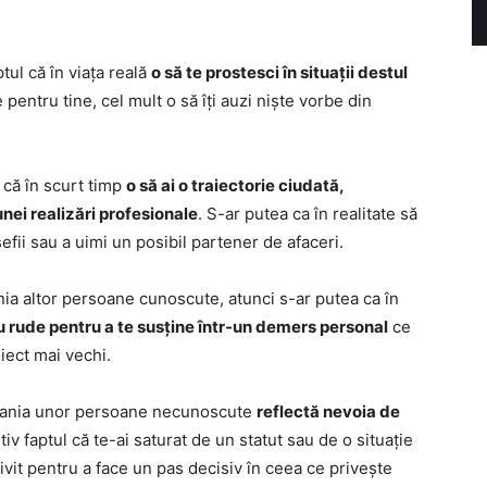
tul că în viața reală
o să te prostesci în situații destul
 pentru tine, cel mult o să îți auzi niște vorbe din
că în scurt timp
o să ai o traiectorie ciudată,
nei realizări profesionale
. S-ar putea ca în realitate să
efii sau a uimi un posibil partener de afaceri.
nia altor persoane cunoscute, atunci s-ar putea ca în
au rude pentru a te susține într-un demers personal
ce
iect mai vechi.
mpania unor persoane necunoscute
reflectă nevoia de
iv faptul că te-ai saturat de un statut sau de o situație
vit pentru a face un pas decisiv în ceea ce privește