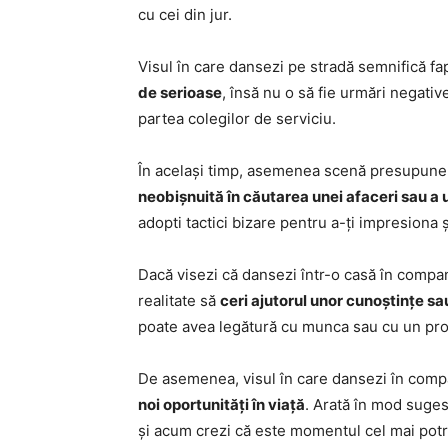
cu cei din jur.
Visul în care dansezi pe stradă semnifică fap
de serioase
, însă nu o să fie urmări negative
partea colegilor de serviciu.
În același timp, asemenea scenă presupune 
neobișnuită în căutarea unei afaceri sau a u
adopti tactici bizare pentru a-ți impresiona ș
Dacă visezi că dansezi într-o casă în compa
realitate să
ceri ajutorul unor cunoștințe s
poate avea legătură cu munca sau cu un pro
De asemenea, visul în care dansezi în co
noi oportunități în viață
. Arată în mod sugest
și acum crezi că este momentul cel mai potri