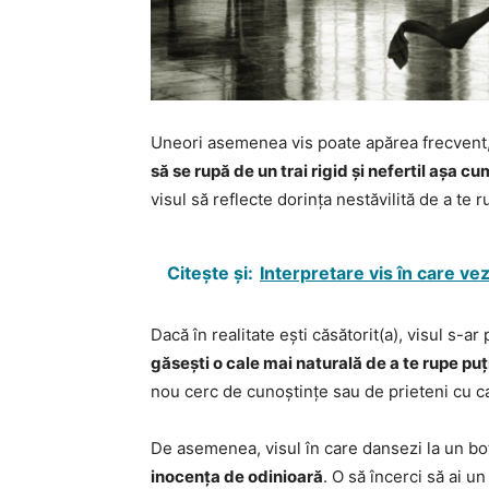
Uneori asemenea vis poate apărea frecvent, 
să se rupă de un trai rigid și nefertil așa 
visul să reflecte dorința nestăvilită de a te
Citește și:
Interpretare vis în care vez
Dacă în realitate ești căsătorit(a), visul s-a
găsești o cale mai naturală de a te rupe puți
nou cerc de cunoștințe sau de prieteni cu ca
De asemenea, visul în care dansezi la un bo
inocența de odinioară
. O să încerci să ai u