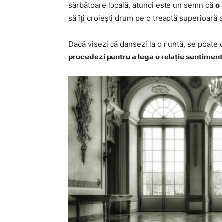
sărbătoare locală, atunci este un semn că
o 
să îți croiești drum pe o treaptă superioară a
Dacă visezi că dansezi la o nuntă, se poate c
procedezi pentru a lega o relație sentime