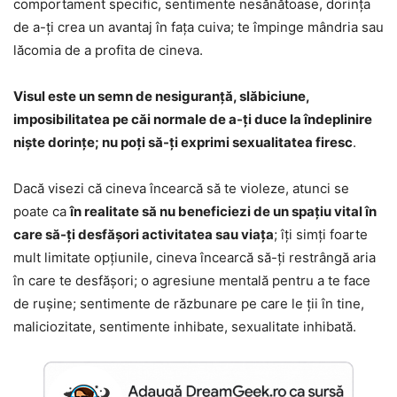
comportament specific, sentimente nesănătoase, dorința
de a-ți crea un avantaj în fața cuiva; te împinge mândria sau
lăcomia de a profita de cineva.
Visul este un semn de nesiguranță, slăbiciune,
imposibilitatea pe căi normale de a-ți duce la îndeplinire
niște dorințe; nu poți să-ți exprimi sexualitatea firesc
.
Dacă visezi că cineva încearcă să te violeze, atunci se
poate ca
în realitate să nu beneficiezi de un spațiu vital în
care să-ți desfășori activitatea sau viața
; îți simți foarte
mult limitate opțiunile, cineva încearcă să-ți restrângă aria
în care te desfășori; o agresiune mentală pentru a te face
de rușine; sentimente de răzbunare pe care le ții în tine,
maliciozitate, sentimente inhibate, sexualitate inhibată.