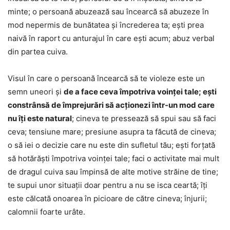
minte; o persoană abuzează sau încearcă să abuzeze în
mod nepermis de bunătatea și încrederea ta; ești prea
naivă în raport cu anturajul în care ești acum; abuz verbal
din partea cuiva.
Visul în care o persoană încearcă să te violeze este un
semn uneori și
de a face ceva împotriva voinței tale; ești
constrânsă de împrejurări să acționezi într-un mod care
nu îți este natural
; cineva te pressează să spui sau să faci
ceva; tensiune mare; presiune asupra ta făcută de cineva;
o să iei o decizie care nu este din sufletul tău; ești forțată
să hotărăști împotriva voinței tale; faci o activitate mai mult
de dragul cuiva sau împinsă de alte motive străine de tine;
te supui unor situații doar pentru a nu se isca ceartă; îți
este călcată onoarea în picioare de către cineva; înjurii;
calomnii foarte urâte.