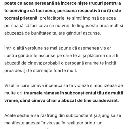
poate ca acea persoană să încerce niște trucuri pentru a
te convinge să faci ceva; persoana respectivă nu îți este
tocmai prietenă
, prefăcătorie, te simți împinsă de acea
persoană să faci ceva ce nu vrei; te lingusește prea mult și
abuzează de bunătatea ta, are gânduri ascunse.
Într-o altă versiune se mai spune că asemenea vis ar
ilustra gândurile ascunse pe care le ai și plăcerea de a fi
abuzată de cineva; probabil o persoană anume te incită
prea des și te stârnește foarte mult.
Visul în care cineva încearcă să te violeze simbolizează de
multe ori
traumele rămase în subconștientul tău de multă
vreme, când cineva chiar a abuzat de tine cu adevărat
.
Acele sechele se răsfrâng din subconștient și ajung să se
manifeste adesea în vis sau în realitate printr-un