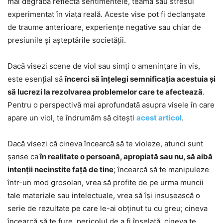
mai degrabă reflectă sentimentele, teama sau stresul
experimentat în viața reală. Aceste vise pot fi declanșate
de traume anterioare, experiențe negative sau chiar de
presiunile și așteptările societății.
Dacă visezi scene de viol sau simți o amenințare în vis,
este esențial să
încerci să înțelegi semnificația acestuia și
să lucrezi la rezolvarea problemelor care te afectează
.
Pentru o perspectivă mai aprofundată asupra visele în care
apare un viol, te îndrumăm să citești
acest articol
.
Dacă visezi că cineva încearcă să te violeze, atunci sunt
șanse ca
în realitate o persoană, apropiată sau nu, să aibă
intenții necinstite față de tine
; încearcă să te manipuleze
într-un mod grosolan, vrea să profite de pe urma muncii
tale materiale sau intelectuale, vrea să își insușească o
serie de rezultate pe care le-ai obținut tu cu greu; cineva
încearcă să te fure, pericolul de a fi înșelată, cineva te