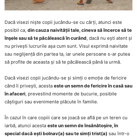
Dacă visezi niște copii jucându-se cu cărți, atunci este
posibil ca,
din cauza naivității tale, cineva să încerce să te
înșele sau să te păcălească în curând
, dacă nu ești atent și
nu privești lucrurile așa cum sunt. Visul exprimă naivitate
sau neglijență din partea ta, iar unele persoane s-ar putea
să profite de aceasta și să te păcălească până la urmă.
Dacă visezi copii jucându-se și simți o emoție de fericire
când îi privești, acesta
este un semn de fericire în casă sau
în afaceri
, prevestind momente de bucurie, posibile
câștiguri sau evenimente plăcute în familie.
În cazul în care copiii care se joacă se află pe un teren cu
iarbă, atunci acesta
este un semn de însănătoșire, în
special dacă ești bolnav(a) sau te simți trist(a)
sau într-o