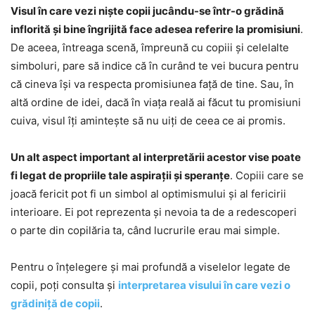
Visul în care vezi niște copii jucându-se într-o grădină
inflorită și bine îngrijită face adesea referire la promisiuni
.
De aceea, întreaga scenă, împreună cu copiii și celelalte
simboluri, pare să indice că în curând te vei bucura pentru
că cineva își va respecta promisiunea față de tine. Sau, în
altă ordine de idei, dacă în viața reală ai făcut tu promisiuni
cuiva, visul îți amintește să nu uiți de ceea ce ai promis.
Un alt aspect important al interpretării acestor vise poate
fi legat de propriile tale aspirații și speranțe
. Copiii care se
joacă fericit pot fi un simbol al optimismului și al fericirii
interioare. Ei pot reprezenta și nevoia ta de a redescoperi
o parte din copilăria ta, când lucrurile erau mai simple.
Pentru o înțelegere și mai profundă a viselelor legate de
copii, poți consulta și
interpretarea visului în care vezi o
grădiniță de copii
.