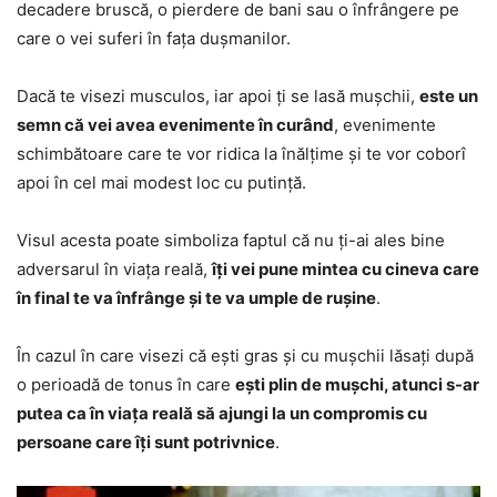
decadere bruscă, o pierdere de bani sau o înfrângere pe
care o vei suferi în fața dușmanilor.
Dacă te visezi musculos, iar apoi ți se lasă mușchii,
este un
semn că vei avea evenimente în curând
, evenimente
schimbătoare care te vor ridica la înălțime și te vor coborî
apoi în cel mai modest loc cu putință.
Visul acesta poate simboliza faptul că nu ți-ai ales bine
adversarul în viața reală,
îți vei pune mintea cu cineva care
în final te va înfrânge și te va umple de rușine
.
În cazul în care visezi că ești gras și cu mușchii lăsați după
o perioadă de tonus în care
ești plin de mușchi, atunci s-ar
putea ca în viața reală să ajungi la un compromis cu
persoane care îți sunt potrivnice
.