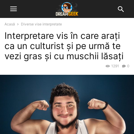
Acasă
Diverse vise interpretate
Interpretare vis în care arați
ca un culturist și pe urmă te
vezi gras și cu muschii lăsați
1291
0