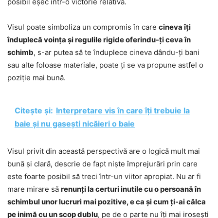
posibil eșec într-o victorie relativă.
Visul poate simboliza un compromis în care
cineva îți
înduplecă voința și regulile rigide oferindu-ți ceva în
schimb
, s-ar putea să te înduplece cineva dându-ți bani
sau alte foloase materiale, poate ți se va propune astfel o
poziție mai bună.
Citește și:
Interpretare vis în care îți trebuie la
baie și nu gasești nicăieri o baie
Visul privit din această perspectivă are o logică mult mai
bună și clară, descrie de fapt niște împrejurări prin care
este foarte posibil să treci într-un viitor apropiat. Nu ar fi
mare mirare să
renunți la certuri inutile cu o persoană în
schimbul unor lucruri mai pozitive, e ca și cum ți-ai călca
pe inimă cu un scop dublu
, pe de o parte nu îți mai irosești