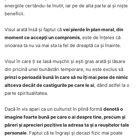
energiile certându-te înutil, iar pe de alta parte ai și niște
beneficii.
Visul arată însă și faptul că
vei pierde în plan moral, din
moment ce accepți un compromis
, este de înțeles că
onoarea ta nu va mai sta la fel de dreaptă ca și înainte.
Visul în care ți se lasă mușchii și ești gras arată și lăsare
din pricină unei bunăstări temporare, nu este exclus să
prinzi o perioadă bună în care să nu îți mai pese de nimic
altceva decât de castigurile pe care le ai
, dând astfel la o
parte spiritualitatea.
Dacă în vis apari ca un culturist în plină formă
denotă o
imagine foarte bună pe care o ai despre tine, precum și
păreri și aprecieri pozitive la adresa ta și a reușitelor tale
personale
. Faptul că te îngrași și decazi fizic mai poate