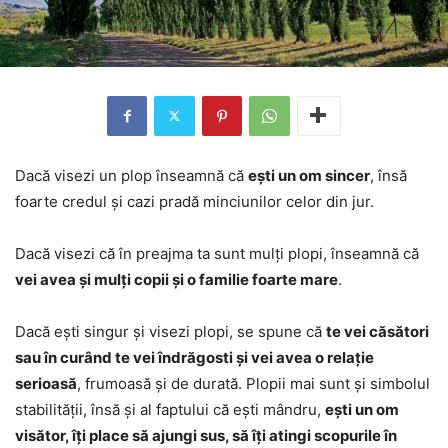
Dacă visezi un plop înseamnă că
ești un om sincer
, însă
foarte credul și cazi pradă minciunilor celor din jur.
Dacă visezi că în preajma ta sunt mulți plopi, înseamnă că
vei avea și mulți copii și o familie foarte mare
.
Dacă ești singur și visezi plopi, se spune că
te vei căsători
sau în curând te vei îndrăgosti și vei avea o relație
serioasă
, frumoasă și de durată. Plopii mai sunt și simbolul
stabilității, însă și al faptului că ești mândru,
ești un om
visător, îți place să ajungi sus, să îți atingi scopurile în