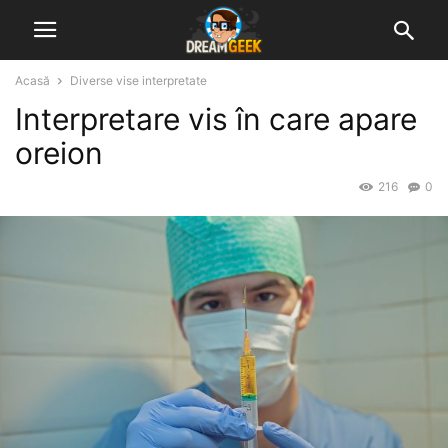
Acasă
Diverse vise interpretate
Interpretare vis în care apare
oreion
216
0