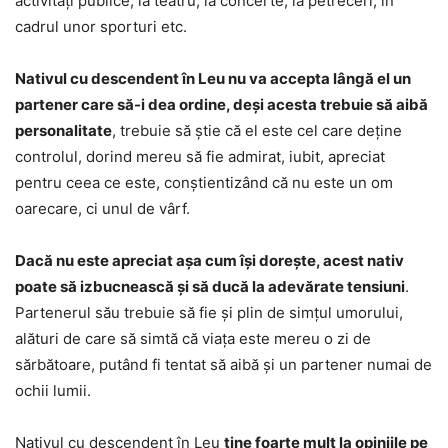
activități publice, la teatru, la concerte, la petreceri, în
cadrul unor sporturi etc.
Nativul cu descendent în Leu nu va accepta lângă el un
partener care să-i dea ordine, deși acesta trebuie să aibă
personalitate
, trebuie să știe că el este cel care deține
controlul, dorind mereu să fie admirat, iubit, apreciat
pentru ceea ce este, conștientizând că nu este un om
oarecare, ci unul de vârf.
Dacă nu este apreciat așa cum își dorește, acest nativ
poate să izbucnească și să ducă la adevărate tensiuni
.
Partenerul său trebuie să fie și plin de simțul umorului,
alături de care să simtă că viața este mereu o zi de
sărbătoare, putând fi tentat să aibă și un partener numai de
ochii lumii.
Nativul cu descendent în Leu
ține foarte mult la opiniile pe