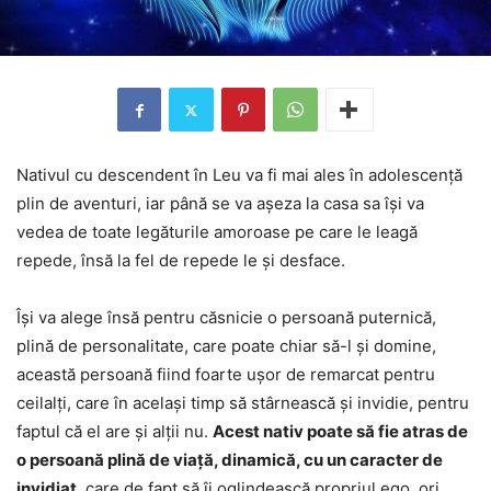
Nativul cu descendent în Leu va fi mai ales în adolescență
plin de aventuri, iar până se va așeza la casa sa își va
vedea de toate legăturile amoroase pe care le leagă
repede, însă la fel de repede le și desface.
Își va alege însă pentru căsnicie o persoană puternică,
plină de personalitate, care poate chiar să-l și domine,
această persoană fiind foarte ușor de remarcat pentru
ceilalți, care în același timp să stârnească și invidie, pentru
faptul că el are și alții nu.
Acest nativ poate să fie atras de
o persoană plină de viață, dinamică, cu un caracter de
invidiat
, care de fapt să îi oglindească propriul ego, ori