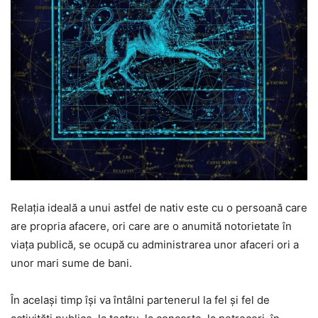
Relația ideală a unui astfel de nativ este cu o persoană care
are propria afacere, ori care are o anumită notorietate în
viața publică, se ocupă cu administrarea unor afaceri ori a
unor mari sume de bani.
În același timp își va întâlni partenerul la fel și fel de