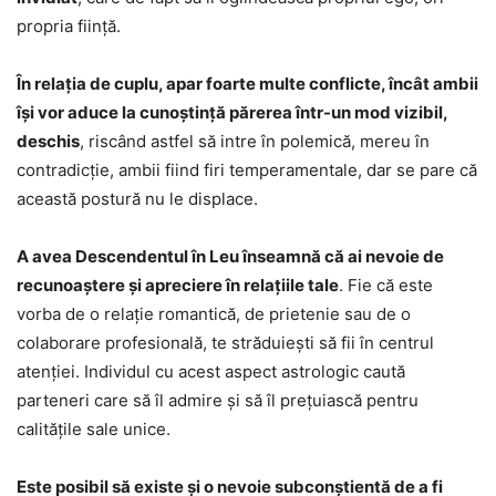
propria ființă.
În relația de cuplu, apar foarte multe conflicte, încât ambii
își vor aduce la cunoștință părerea într-un mod vizibil,
deschis
, riscând astfel să intre în polemică, mereu în
contradicție, ambii fiind firi temperamentale, dar se pare că
această postură nu le displace.
A avea Descendentul în Leu înseamnă că ai nevoie de
recunoaștere și apreciere în relațiile tale
. Fie că este
vorba de o relație romantică, de prietenie sau de o
colaborare profesională, te străduiești să fii în centrul
atenției. Individul cu acest aspect astrologic caută
parteneri care să îl admire și să îl prețuiască pentru
calitățile sale unice.
Este posibil să existe și o nevoie subconștientă de a fi