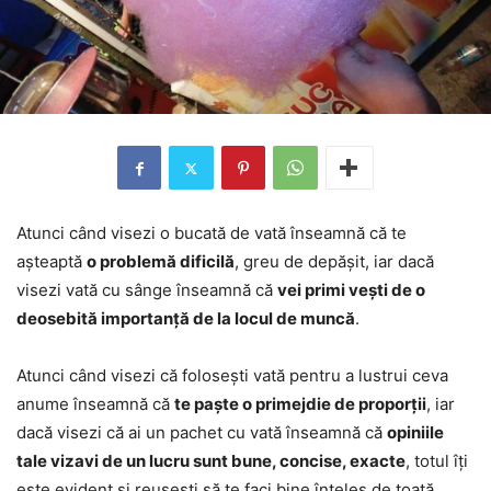
Atunci când visezi o bucată de vată înseamnă că te
așteaptă
o problemă dificilă
, greu de depășit, iar dacă
visezi vată cu sânge înseamnă că
vei primi vești de o
deosebită importanță de la locul de muncă
.
Atunci când visezi că folosești vată pentru a lustrui ceva
anume înseamnă că
te paște o primejdie de proporții
, iar
dacă visezi că ai un pachet cu vată înseamnă că
opiniile
tale vizavi de un lucru sunt bune, concise, exacte
, totul îți
este evident și reușești să te faci bine înțeles de toată