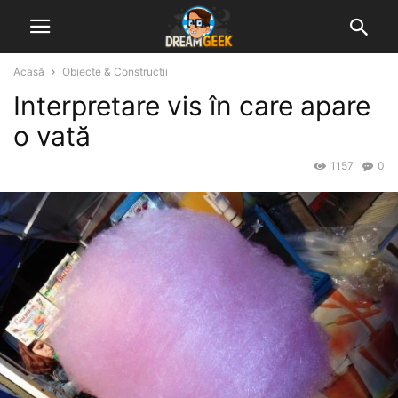
Acasă
Obiecte & Constructii
Interpretare vis în care apare
o vată
1157
0