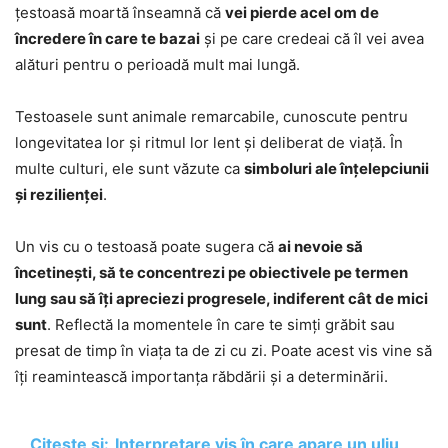
țestoasă moartă înseamnă că
vei pierde acel om de
încredere în care te bazai
și pe care credeai că îl vei avea
alături pentru o perioadă mult mai lungă.
Testoasele sunt animale remarcabile, cunoscute pentru
longevitatea lor și ritmul lor lent și deliberat de viață. În
multe culturi, ele sunt văzute ca
simboluri ale înțelepciunii
și rezilienței
.
Un vis cu o testoasă poate sugera că
ai nevoie să
încetinești, să te concentrezi pe obiectivele pe termen
lung sau să îți apreciezi progresele, indiferent cât de mici
sunt
. Reflectă la momentele în care te simți grăbit sau
presat de timp în viața ta de zi cu zi. Poate acest vis vine să
îți reamintească importanța răbdării și a determinării.
Citește și:
Interpretare vis în care apare un uliu