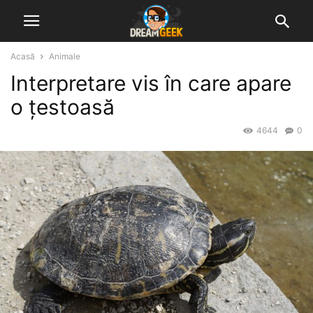
Acasă
Animale
Interpretare vis în care apare
o țestoasă
4644
0