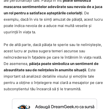
ale personalității tale. Păiața în vis
poate simboliza
mascarea sentimentelor adevărate sau nevoia de a juca
un rol pentru a satisface așteptările celorlalți
. De
exemplu, dacă în vis te simți amuzat de păiață, acest lucru
poate indica nevoia de a aduce mai multă veselie și
ușurință în viața ta.
Pe de altă parte, dacă păiața te sperie sau te neliniștește,
acest lucru ar putea sugera temeri ascunse sau
neîncrederea în fațadele pe care le întâlnim în viața reală.
De asemenea,
păiața poate simboliza un sentiment de
absurditate sau de neînțeles în anumite situații
. Este
important să analizezi detaliile visului și emoțiile tale
pentru a obține o înțelegere mai clară a mesajelor pe care
subconștientul tău încearcă să ți le transmită.