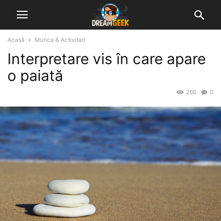
Acasă
Munca & Activitati
Interpretare vis în care apare
o paiată
266
0