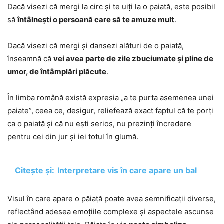
Dacă visezi că mergi la circ și te uiți la o paiată, este posibil
să
întâlnești o persoană care să te amuze mult
.
Dacă visezi că mergi și dansezi alături de o paiată,
înseamnă că
vei avea parte de zile zbuciumate și pline de
umor, de întâmplări plăcute
.
În limba română există expresia „a te purta asemenea unei
paiate”, ceea ce, desigur, reliefează exact faptul că te porți
ca o paiată și că nu ești serios, nu prezinți încredere
pentru cei din jur și iei totul în glumă.
Citește și:
Interpretare vis în care apare un bal
Visul în care apare o păiață poate avea semnificații diverse,
reflectând adesea emoțiile complexe și aspectele ascunse