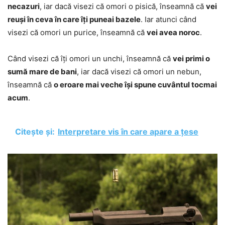
necazuri
, iar dacă visezi că omori o pisică, înseamnă că
vei
reuși în ceva în care îți puneai bazele
. Iar atunci când
visezi că omori un purice, înseamnă că
vei avea noroc
.
Când visezi că îți omori un unchi, înseamnă că
vei primi o
sumă mare de bani
, iar dacă visezi că omori un nebun,
înseamnă că
o eroare mai veche își spune cuvântul tocmai
acum
.
Citește și:
Interpretare vis în care apare a țese