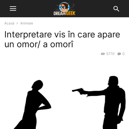
Acasă
Animale
Interpretare vis în care apare
un omor/ a omorî
5770
0