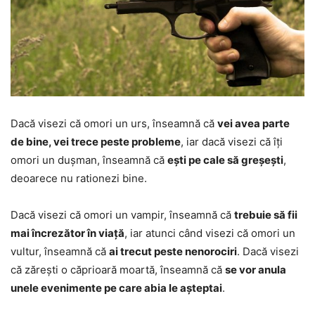
Dacă visezi că omori un urs, înseamnă că
vei avea parte
de bine, vei trece peste probleme
, iar dacă visezi că îți
omori un dușman, înseamnă că
ești pe cale să greșești
,
deoarece nu rationezi bine.
Dacă visezi că omori un vampir, înseamnă că
trebuie să fii
mai încrezător în viață
, iar atunci când visezi că omori un
vultur, înseamnă că
ai trecut peste nenorociri
. Dacă visezi
că zărești o căprioară moartă, înseamnă că
se vor anula
unele evenimente pe care abia le așteptai
.