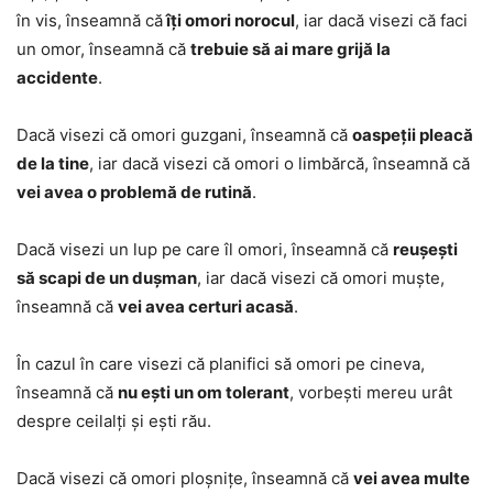
în vis, înseamnă că
îți omori norocul
, iar dacă visezi că faci
un omor, înseamnă că
trebuie să ai mare grijă la
accidente
.
Dacă visezi că omori guzgani, înseamnă că
oaspeții pleacă
de la tine
, iar dacă visezi că omori o limbărcă, înseamnă că
vei avea o problemă de rutină
.
Dacă visezi un lup pe care îl omori, înseamnă că
reușești
să scapi de un dușman
, iar dacă visezi că omori muște,
înseamnă că
vei avea certuri acasă
.
În cazul în care visezi că planifici să omori pe cineva,
înseamnă că
nu ești un om tolerant
, vorbești mereu urât
despre ceilalți și ești rău.
Dacă visezi că omori ploșnițe, înseamnă că
vei avea multe