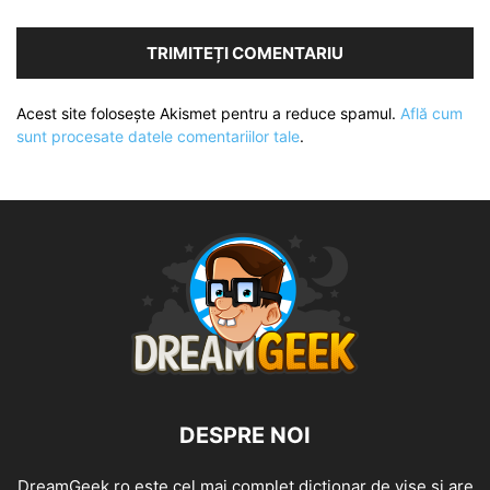
Acest site folosește Akismet pentru a reduce spamul.
Află cum
sunt procesate datele comentariilor tale
.
DESPRE NOI
DreamGeek.ro este cel mai complet dicționar de vise și are