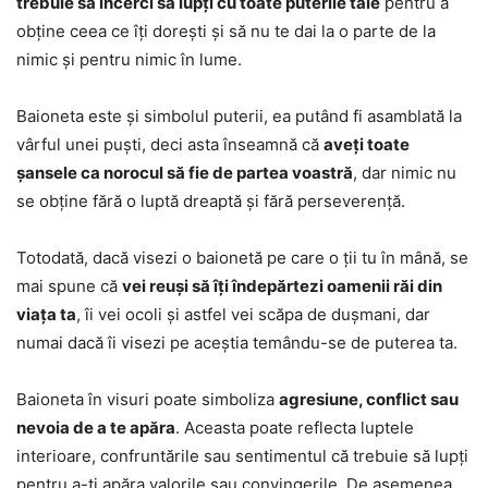
trebuie să încerci să lupți cu toate puterile tale
pentru a
obține ceea ce îți dorești și să nu te dai la o parte de la
nimic și pentru nimic în lume.
Baioneta este și simbolul puterii, ea putând fi asamblată la
vârful unei puști, deci asta înseamnă că
aveți toate
șansele ca norocul să fie de partea voastră
, dar nimic nu
se obține fără o luptă dreaptă și fără perseverență.
Totodată, dacă visezi o baionetă pe care o ții tu în mână, se
mai spune că
vei reuși să îți îndepărtezi oamenii răi din
viața ta
, îi vei ocoli și astfel vei scăpa de dușmani, dar
numai dacă îi visezi pe aceștia temându-se de puterea ta.
Baioneta în visuri poate simboliza
agresiune, conflict sau
nevoia de a te apăra
. Aceasta poate reflecta luptele
interioare, confruntările sau sentimentul că trebuie să lupți
pentru a-ți apăra valorile sau convingerile. De asemenea,