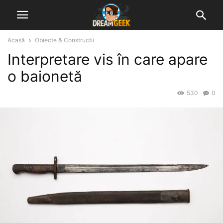
Acasă
Obiecte & Constructii
Interpretare vis în care apare
o baionetă
530
0