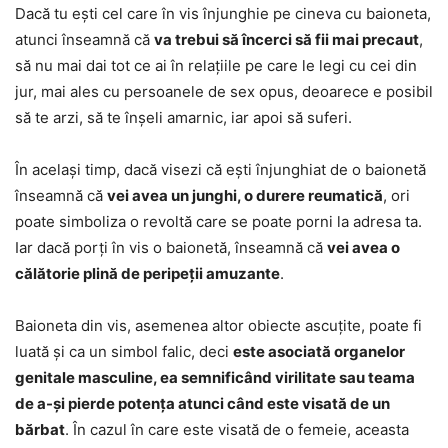
Dacă tu ești cel care în vis înjunghie pe cineva cu baioneta,
atunci înseamnă că
va trebui să încerci să fii mai precaut
,
să nu mai dai tot ce ai în relațiile pe care le legi cu cei din
jur, mai ales cu persoanele de sex opus, deoarece e posibil
să te arzi, să te înșeli amarnic, iar apoi să suferi.
În același timp, dacă visezi că ești înjunghiat de o baionetă
înseamnă că
vei avea un junghi, o durere reumatică
, ori
poate simboliza o revoltă care se poate porni la adresa ta.
Iar dacă porți în vis o baionetă, înseamnă că
vei avea o
călătorie plină de peripeții amuzante
.
Baioneta din vis, asemenea altor obiecte ascuțite, poate fi
luată și ca un simbol falic, deci
este asociată organelor
genitale masculine, ea semnificând virilitate sau teama
de a-și pierde potența atunci când este visată de un
bărbat
. În cazul în care este visată de o femeie, aceasta