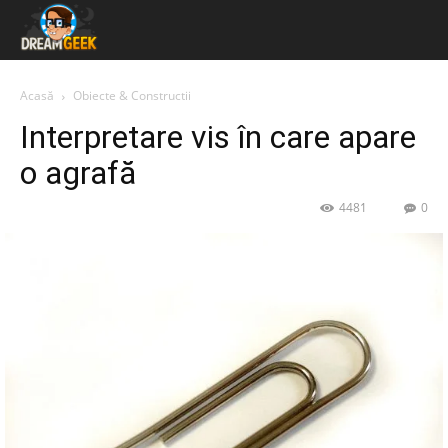
Acasă
Obiecte & Constructii
Interpretare vis în care apare
o agrafă
4481
0