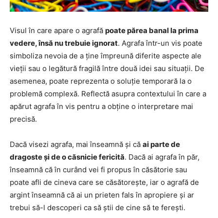
Visul în care apare o agrafă
poate părea banal la prima
vedere, însă nu trebuie ignorat
. Agrafa într-un vis poate
simboliza nevoia de a ține împreună diferite aspecte ale
vieții sau o legătură fragilă între două idei sau situații. De
asemenea, poate reprezenta o soluție temporară la o
problemă complexă. Reflectă asupra contextului în care a
apărut agrafa în vis pentru a obține o interpretare mai
precisă.
Dacă visezi agrafa, mai înseamnă și că
ai parte de
dragoste și de o căsnicie fericită
. Dacă ai agrafa în păr,
înseamnă că în curând vei fi propus în căsătorie sau
poate afli de cineva care se căsătorește, iar o agrafă de
argint înseamnă că ai un prieten fals în apropiere și ar
trebui să-l descoperi ca să știi de cine să te ferești.