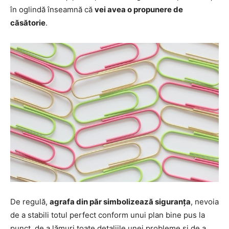
în oglindă înseamnă că
vei avea o propunere de
căsătorie
.
De regulă,
agrafa din păr simbolizează siguranța
, nevoia
de a stabili totul perfect conform unui plan bine pus la
punct, de a lămuri toate detaliile unei probleme și de a