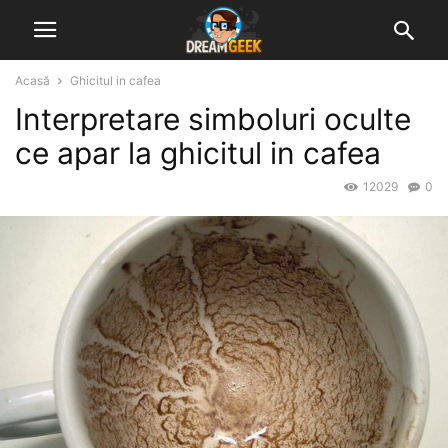
Acasă
Ghicitul in cafea
Interpretare simboluri oculte
ce apar la ghicitul in cafea
12029
0