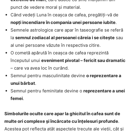
punct de vedere moral și material.
Când vedeți Luna în ceașca de cafea, pregătiți-vă de
nopți incendiare în compania unei persoane iubite
.
Semnele astrologice care apar în taseografie se referă
la
semnul zodiacal al persoanei căreia i se citește
sau
al unei persoane văzute în respectiva citire.
O cometă apărută în ceașca de cafea reprezintă
începutul unui
eveniment pivotal – fericit sau dramatic
– care va avea loc în curând.
Semnul pentru masculinitate devine
o reprezentare a
unui bărbat
.
Semnul pentru feminitate devine o
reprezentare a unei
femei
.
Simbolurile oculte care apar la ghicitul în cafea sunt de
multe ori complexe și încărcate cu înțelesuri profunde
.
Acestea pot reflecta atât aspectele trecute ale vieții, cât și