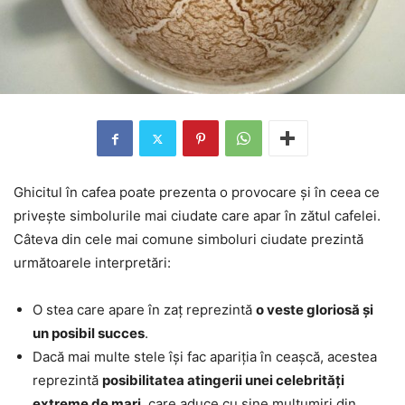
Ghicitul în cafea poate prezenta o provocare și în ceea ce
privește simbolurile mai ciudate care apar în zătul cafelei.
Câteva din cele mai comune simboluri ciudate prezintă
următoarele interpretări:
O stea care apare în zaț reprezintă
o veste gloriosă și
un posibil succes
.
Dacă mai multe stele își fac apariția în ceașcă, acestea
reprezintă
posibilitatea atingerii unei celebrități
extreme de mari
, care aduce cu sine mulțumiri din