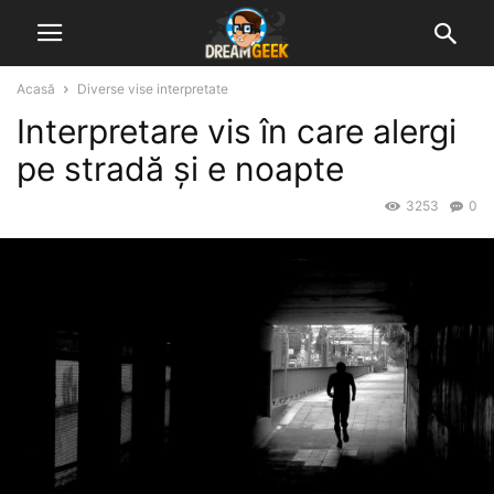
Acasă
Diverse vise interpretate
Interpretare vis în care alergi
pe stradă și e noapte
3253
0