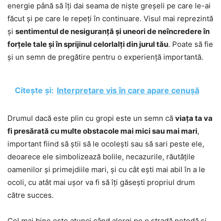
energie până să îți dai seama de niște greșeli pe care le-ai
făcut și pe care le repeți în continuare. Visul mai reprezintă
și
sentimentul de nesiguranță și uneori de neîncredere în
forțele tale și în sprijinul celorlalți din jurul tău
. Poate să fie
și un semn de pregătire pentru o experiență importantă.
Citește și:
Interpretare vis în care apare cenușă
Drumul dacă este plin cu gropi este un semn că
viața ta va
fi presărată cu multe obstacole mai mici sau mai mari
,
important fiind să știi să le ocolești sau să sari peste ele,
deoarece ele simbolizează bolile, necazurile, răutățile
oamenilor și primejdiile mari, și cu cât ești mai abil în a le
ocoli, cu atât mai ușor va fi să îți găsești propriul drum
către succes.
Cel mai bine este atunci când alergi pe o stradă netedă și