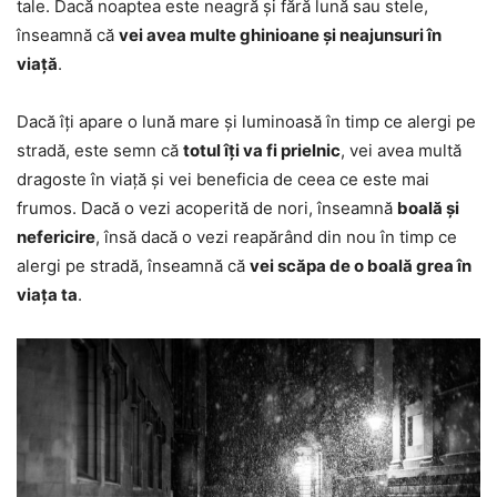
tale. Dacă noaptea este neagră și fără lună sau stele,
înseamnă că
vei avea multe ghinioane și neajunsuri în
viață
.
Dacă îți apare o lună mare și luminoasă în timp ce alergi pe
stradă, este semn că
totul îți va fi prielnic
, vei avea multă
dragoste în viață și vei beneficia de ceea ce este mai
frumos. Dacă o vezi acoperită de nori, înseamnă
boală și
nefericire
, însă dacă o vezi reapărând din nou în timp ce
alergi pe stradă, înseamnă că
vei scăpa de o boală grea în
viața ta
.