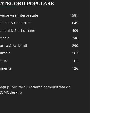
ATEGORII POPULARE
verse vise interpretate
1581
iecte & Constructii
645
ameni & Stari umane
409
ticole
346
nca & Activitati
290
nimale
163
atura
161
limente
126
ații publicitare / reclamă administrată de
ROMOdesk.ro