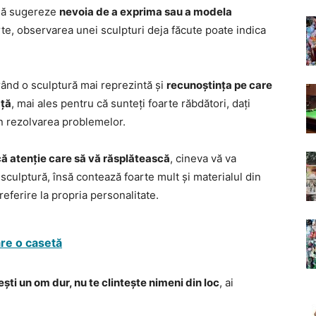
 să sugereze
nevoia de a exprima sau a modela
rte, observarea unei sculpturi deja făcute poate indica
irând o sculptură mai reprezintă și
recunoștința pe care
ață
, mai ales pentru că sunteți foarte răbdători, dați
în rezolvarea problemelor.
că atenție care să vă răsplătească
, cineva vă va
sculptură, însă contează foarte mult și materialul din
referire la propria personalitate.
are o casetă
ești un om dur, nu te clintește nimeni din loc
, ai