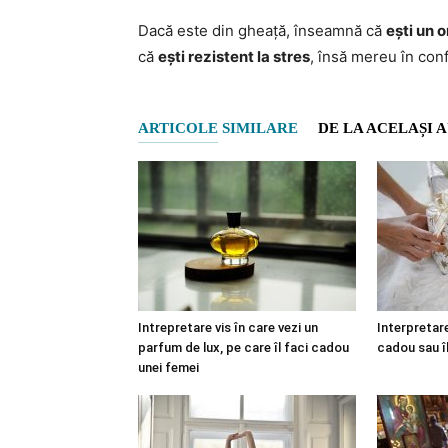
Dacă este din gheață, înseamnă că
ești un 
că
ești rezistent la stres
, însă mereu în confl
ARTICOLE SIMILARE
DE LA ACELAȘI 
Intrepretare vis în care vezi un
Interpretare
parfum de lux, pe care îl faci cadou
cadou sau î
unei femei