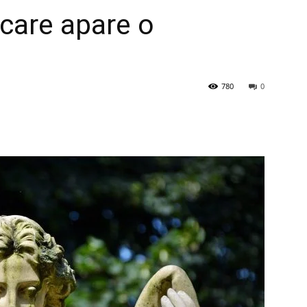
n care apare o
780
0