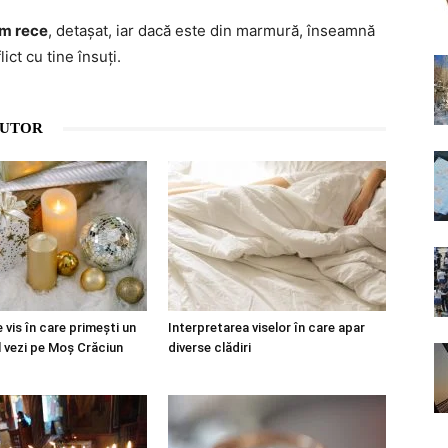
om rece
, detașat, iar dacă este din marmură, înseamnă
ict cu tine însuți.
AUTOR
 vis în care primești un
Interpretarea viselor în care apar
l vezi pe Moș Crăciun
diverse clădiri