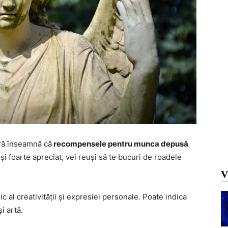
ură înseamnă că
recompensele pentru munca depusă
it și foarte apreciat, vei reuși să te bucuri de roadele
V
ic al creativității și expresiei personale. Poate indica
i artă.