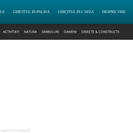
OLE
GHICITUL IN PALMA
GHICITUL IN CAFEA
DESPRE VISE
ACTIVITATI
NATURA
SIMBOLURI
OAMENI
OBIECTE & CONSTRUCTII
e apare o sculptură