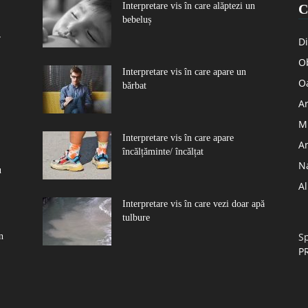
Interpretare vis în care alăptezi un
C
bebeluș
r
Di
Ob
Interpretare vis în care apare un
O
bărbat
Ar
Mu
Interpretare vis în care apare
A
încălțăminte/ încălțat
N
u
A
Interpretare vis în care vezi doar apă
tulbure
Sp
n
P