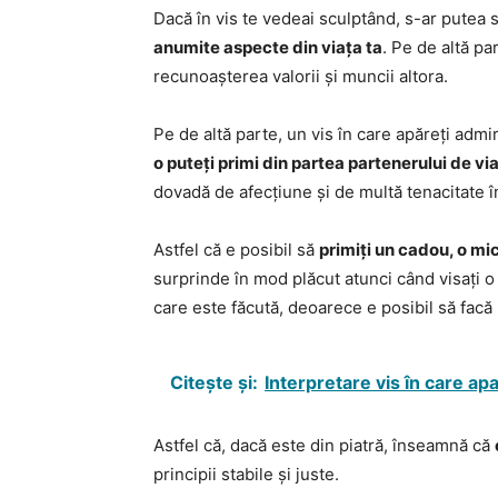
Dacă în vis te vedeai sculptând, s-ar putea
anumite aspecte din viața ta
. Pe de altă pa
recunoașterea valorii și muncii altora.
Pe de altă parte, un vis în care apăreți adm
o puteți primi din partea partenerului de vi
dovadă de afecțiune și de multă tenacitate 
Astfel că e posibil să
primiți un cadou, o mi
surprinde în mod plăcut atunci când visați o 
care este făcută, deoarece e posibil să facă 
Citește și:
Interpretare vis în care ap
Astfel că, dacă este din piatră, înseamnă că
principii stabile și juste.