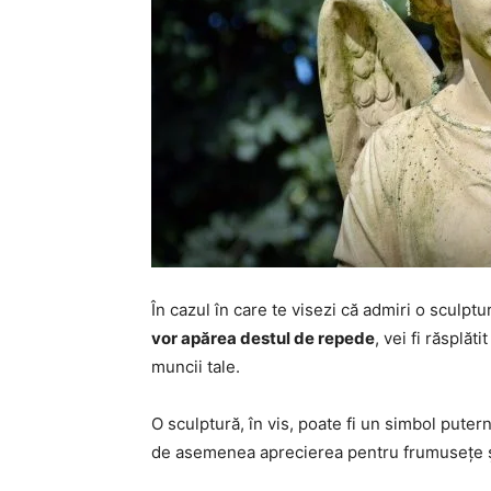
În cazul în care te visezi că admiri o sculpt
vor apărea destul de repede
, vei fi răsplăt
muncii tale.
O sculptură, în vis, poate fi un simbol putern
de asemenea aprecierea pentru frumusețe ș