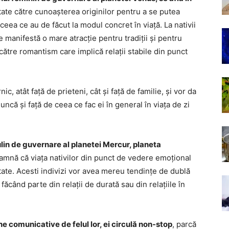
entate către cunoașterea originilor pentru a se putea
n ceea ce au de făcut la modul concret în viață. La nativii
 manifestă o mare atracție pentru tradiții și pentru
 către romantism care implică relații stabile din punct
c, atât față de prieteni, cât și față de familie, și vor da
uncă și față de ceea ce fac ei în general în viața de zi
in de guvernare al planetei Mercur, planeta
eamnă că viața nativilor din punct de vedere emoțional
litate. Acesti indivizi vor avea mereu tendințe de dublă
făcând parte din relații de durată sau din relațiile în
e comunicative de felul lor, ei circulă non-stop
, parcă