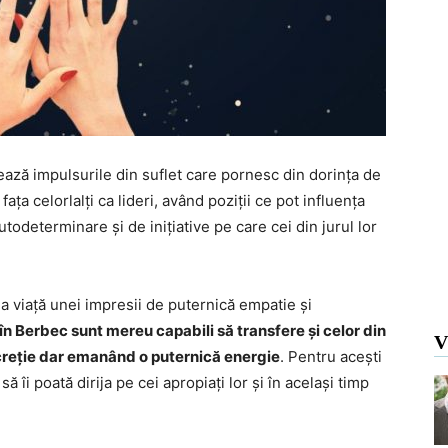
rează impulsurile din suflet care pornesc din dorința de
ața celorlalți ca lideri, având poziții ce pot influența
todeterminare și de inițiative pe care cei din jurul lor
ea viață unei impresii de puternică empatie și
 în Berbec sunt mereu capabili să transfere și celor din
V
discreție dar emanând o puternică energie
. Pentru acești
ă îi poată dirija pe cei apropiați lor și în același timp