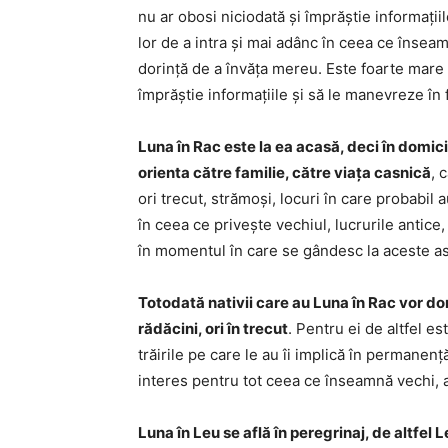
nu ar obosi niciodată și împrăștie informațiil
lor de a intra și mai adânc în ceea ce înseam
dorință de a învăța mereu. Este foarte mare ș
împrăștie informațiile și să le manevreze în 
Luna în Rac este la ea acasă, deci în domicil
orienta către familie, către viața casnică
, 
ori trecut, strămoși, locuri în care probabil au
în ceea ce privește vechiul, lucrurile antice,
în momentul în care se gândesc la aceste a
Totodată nativii care au Luna în Rac vor dor
rădăcini, ori în trecut
. Pentru ei de altfel e
trăirile pe care le au îi implică în permanență 
interes pentru tot ceea ce înseamnă vechi, a
Luna în Leu se află în peregrinaj, de altfel 