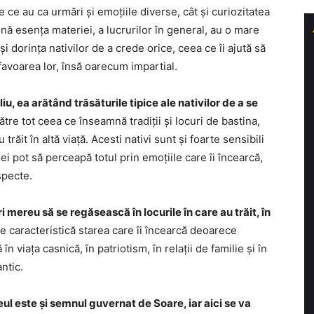
e ce au ca urmări și emoțiile diverse, cât și curiozitatea
nă esența materiei, a lucrurilor în general, au o mare
i dorința nativilor de a crede orice, ceea ce îi ajută să
favoarea lor, însă oarecum impartial.
iu, ea arătând trăsăturile tipice ale nativilor de a se
către tot ceea ce înseamnă tradiții și locuri de bastina,
 trăit în altă viață. Acesti nativi sunt și foarte sensibili
 ei pot să perceapă totul prin emoțiile care îi încearcă,
specte.
i mereu să se regăsească în locurile în care au trăit, în
ste caracteristică starea care îi încearcă deoarece
în viața casnică, în patriotism, în relații de familie și în
ntic.
Leul este și semnul guvernat de Soare, iar aici se va