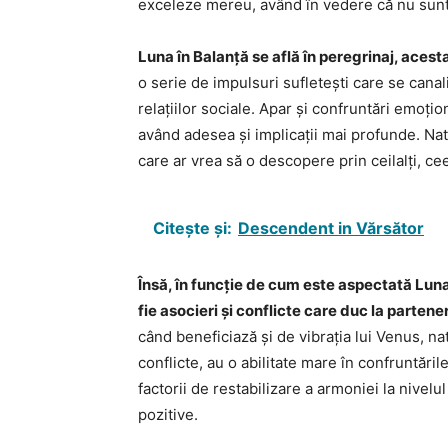
exceleze mereu, având în vedere că nu sunt n
Luna în Balanță se află în peregrinaj, aces
o serie de impulsuri sufletești care se canal
relațiilor sociale. Apar și confruntări emoți
având adesea și implicații mai profunde. Nat
care ar vrea să o descopere prin ceilalți, ce
Citește și:
Descendent in Vărsător
Însă, în funcție de cum este aspectată Luna,
fie asocieri și conflicte care duc la parten
când beneficiază și de vibrația lui Venus, nat
conflicte, au o abilitate mare în confruntăril
factorii de restabilizare a armoniei la nivelu
pozitive.