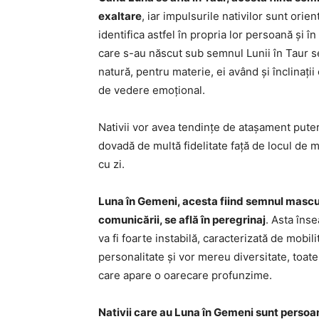
exaltare
, iar impulsurile nativilor sunt ori
identifica astfel în propria lor persoană și î
care s-au născut sub semnul Lunii în Taur se
natură, pentru materie, ei având și înclinații
de vedere emoțional.
Nativii vor avea tendințe de atașament puterni
dovadă de multă fidelitate față de locul de m
cu zi.
Luna în Gemeni, acesta fiind semnul mascul
comunicării, se află în peregrinaj
. Asta îns
va fi foarte instabilă, caracterizată de mobi
personalitate și vor mereu diversitate, toate 
care apare o oarecare profunzime.
Nativii care au Luna în Gemeni sunt persoan