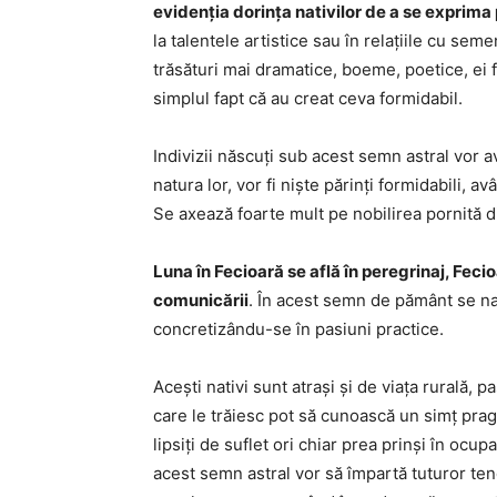
evidenția dorința nativilor de a se exprima
la talentele artistice sau în relațiile cu sem
trăsături mai dramatice, boeme, poetice, ei fii
simplul fapt că au creat ceva formidabil.
Indivizii născuți sub acest semn astral vor av
natura lor, vor fi niște părinți formidabili, 
Se axează foarte mult pe nobilirea pornită din
Luna în Fecioară se află în peregrinaj, Feci
comunicării
. În acest semn de pământ se na
concretizându-se în pasiuni practice.
Acești nativi sunt atrași și de viața rurală, pa
care le trăiesc pot să cunoască un simț pragm
lipsiți de suflet ori chiar prea prinși în ocupa
acest semn astral vor să împartă tuturor ten