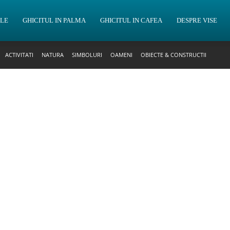
OLE
GHICITUL IN PALMA
GHICITUL IN CAFEA
DESPRE VISE
ACTIVITATI
NATURA
SIMBOLURI
OAMENI
OBIECTE & CONSTRUCTII