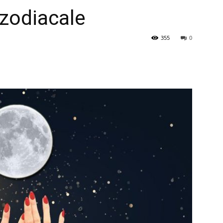
zodiacale
355
0