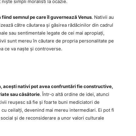
iște simpli moralisti la ocazie.
ta fiind semnul pe care îl guvernează Venus
. Nativii au
izează către căutarea și găsirea rădăcinilor din cadrul
onale sau sentimentale legate de cei mai apropiați,
ivii sunt mereu în căutare de propria personalitate pe
ea ce va naște și controverse.
 acești nativi pot avea confruntări fie constructive,
eriate sau căsătorie
. Într-o altă ordine de idei, atunci
ivii reușesc să fie și foarte buni mediciatori de
e cu ceilalți, devenind mai mereu intermediari. Ei pot fi
l social și de reconsiderare a unor valori culturale