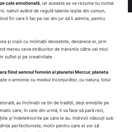
 pe cale emoțională
, iar aceasta se va rezuma nu numai
enii, nativii având de regulă talente ieșite din comun,
nd firi care îi fac pe cei din jur să îi admire, pentru
ea și copii cu inclinații deosebite, deoarece ei, prin
având mereu ceva strălucitor de transmis către cei mici.
 suflet și pe creativitate.
oara fiind semnul feminin al planetei Mercur, planeta
ște o armonie cu mediul înconjurător, cu natura, totul
storală, au înclinații ce țin de tradiții, deși emoțiile pe
atic care, în cele din urmă, îi va face să pară reci,
țiile și îndeletnicirile pe care le au. Indivizii născuți sub
dințe perfectioniste, motiv pentru care ei vor să