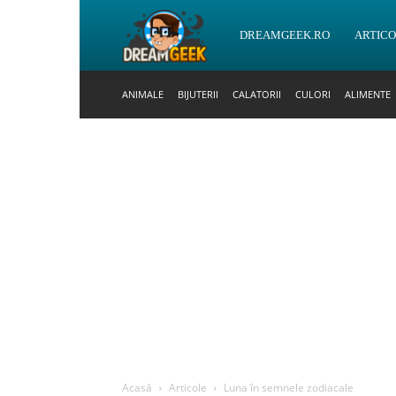
DreamGeek.ro
DREAMGEEK.RO
ARTIC
ANIMALE
BIJUTERII
CALATORII
CULORI
ALIMENTE
Acasă
Articole
Luna în semnele zodiacale