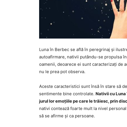
Luna în Berbec se află în peregrinaj și ilust
autoafirmare, nativii putându-se propulsa în f
oamenii, deoarece ei sunt caracterizați de au
nu le prea pot observa.
Aceste caracteristici sunt însă în stare să d
sentimente bine controlate.
Nativii cu Luna
jurul lor emoțiile pe care le trăiesc, prin 
nativi contează foarte mult la nivel personal s
să se afirme și ca persoane.