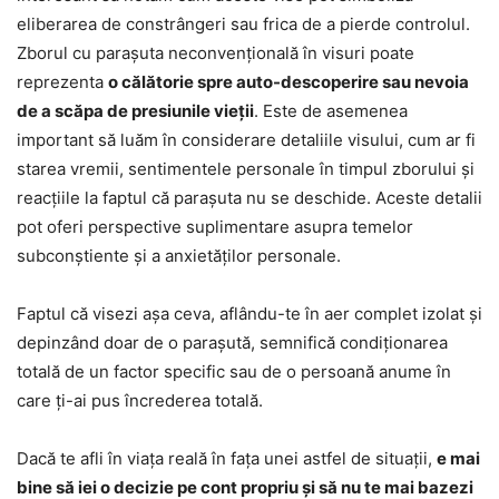
eliberarea de constrângeri sau frica de a pierde controlul.
Zborul cu parașuta neconvențională în visuri poate
reprezenta
o călătorie spre auto-descoperire sau nevoia
de a scăpa de presiunile vieții
. Este de asemenea
important să luăm în considerare detaliile visului, cum ar fi
starea vremii, sentimentele personale în timpul zborului și
reacțiile la faptul că parașuta nu se deschide. Aceste detalii
pot oferi perspective suplimentare asupra temelor
subconștiente și a anxietăților personale.
Faptul că visezi așa ceva, aflându-te în aer complet izolat și
depinzând doar de o parașută, semnifică condiționarea
totală de un factor specific sau de o persoană anume în
care ți-ai pus încrederea totală.
Dacă te afli în viața reală în fața unei astfel de situații,
e mai
bine să iei o decizie pe cont propriu și să nu te mai bazezi