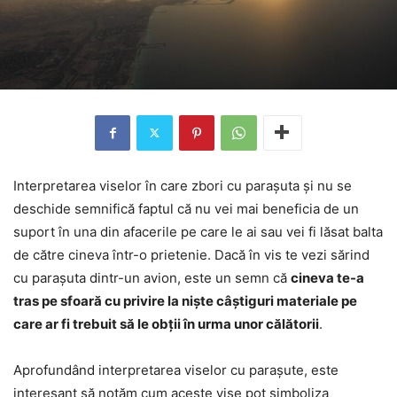
Interpretarea viselor în care zbori cu parașuta și nu se
deschide semnifică faptul că nu vei mai beneficia de un
suport în una din afacerile pe care le ai sau vei fi lăsat balta
de către cineva într-o prietenie. Dacă în vis te vezi sărind
cu parașuta dintr-un avion, este un semn că
cineva te-a
tras pe sfoară cu privire la niște câștiguri materiale pe
care ar fi trebuit să le obții în urma unor călătorii
.
Aprofundând interpretarea viselor cu parașute, este
interesant să notăm cum aceste vise pot simboliza