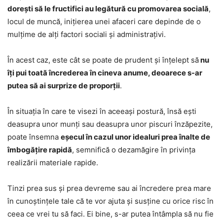
dorești să le fructifici au legătură cu promovarea socială
,
locul de muncă, inițierea unei afaceri care depinde de o
mulțime de alți factori sociali și administrațivi.
În acest caz, este cât se poate de prudent și înțelept să
nu
îți pui toată încrederea în cineva anume, deoarece s-ar
putea să ai surprize de proporții
.
În situația în care te visezi în aceeași postură, însă ești
deasupra unor munți sau deasupra unor piscuri înzăpezite,
poate însemna
eșecul în cazul unor idealuri prea înalte de
îmbogățire rapidă
, semnifică o dezamăgire în privința
realizării materiale rapide.
Tinzi prea sus și prea devreme sau ai încredere prea mare
în cunoștințele tale că te vor ajuta și susține cu orice risc în
ceea ce vrei tu să faci. Ei bine, s-ar putea întâmpla să nu fie