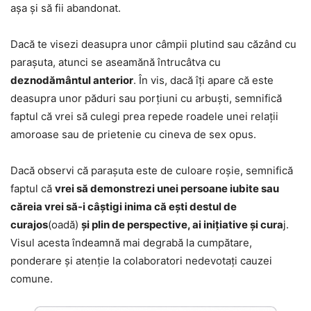
așa și să fii abandonat.
Dacă te visezi deasupra unor câmpii plutind sau căzând cu
parașuta, atunci se aseamănă întrucâtva cu
deznodământul anterior
. În vis, dacă îți apare că este
deasupra unor păduri sau porțiuni cu arbuști, semnifică
faptul că vrei să culegi prea repede roadele unei relații
amoroase sau de prietenie cu cineva de sex opus.
Dacă observi că parașuta este de culoare roșie, semnifică
faptul că
vrei să demonstrezi unei persoane iubite sau
căreia vrei să-i câștigi inima că ești destul de
curajos
(oadă)
și plin de perspective, ai inițiative și cura
j.
Visul acesta îndeamnă mai degrabă la cumpătare,
ponderare și atenție la colaboratori nedevotați cauzei
comune.