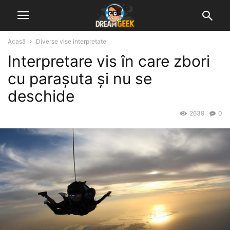
Acasă
Diverse vise interpretate
Interpretare vis în care zbori
cu parașuta și nu se
deschide
2639
0