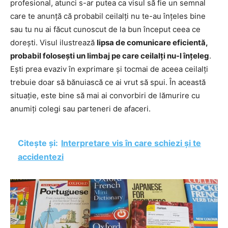
profesional, atunci s-ar putea ca visul să fie un semnal
care te anunță că probabil ceilalți nu te-au înțeles bine
sau tu nu ai făcut cunoscut de la bun început ceea ce
dorești. Visul ilustrează
lipsa de comunicare eficientă,
probabil folosești un limbaj pe care ceilalți nu-l înțeleg
.
Ești prea evaziv în exprimare și tocmai de aceea ceilalți
trebuie doar să bănuiască ce ai vrut să spui. În această
situație, este bine să mai ai convorbiri de lămurire cu
anumiți colegi sau parteneri de afaceri.
Citește și:
Interpretare vis în care schiezi și te
accidentezi