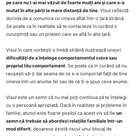
pe care nu l-ai mai văzut de foarte mulți ani și care s-a
mutat în alte părți la mare distanță de tine
. Visul reflectă
dorința de a comunica cu cineva aflat într-o țară străină.
Se poate ca în realitate să te contacteze în curând o
cunoștință sau un prieten care se află în alta țară.
Visul în care vorbești o limbă străină ilustrează uneori
dificultăți de a înțelege comportamentul cuiva sau
propriul tău comportament
. Se poate ca în curând să nu
reușești să-ți dai seama de ce s-a comportat față de tine
cineva într-un anume fel sau de ce ți-a spus ceva anume.
Visul este un semn că nu mai poți continua să te înțelegi
cu o persoană apropiată. Dacă în realitate ai probleme în
familie, atunci este foarte posibil ca acest vis să fie
un
semn că trebuie să abordezi relațiile familiale într-un
mod diferit
, deoarece există riscul unui blocaj de