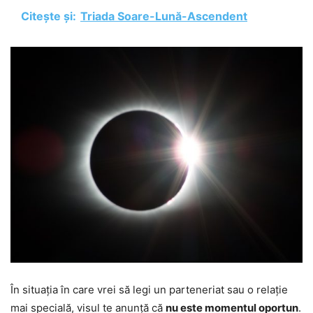
Citește și:
Triada Soare-Lună-Ascendent
În situația în care vrei să legi un parteneriat sau o relație
mai specială, visul te anunță că
nu este momentul oportun
.