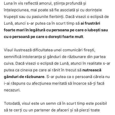
Luna în vis reflectă amorul, știința profundă și
înțelepciunea, mai poate să fie asociată și cu dorințele
trupești sau cu pasiunile fierbinți. Dacă visezi o eclipsă de
Lună, atunci s-ar putea ca în scurt timp să
ai frustrări
foarte mari în legătură cu persoana pe care o iubești sau
cu o persoană pe care o dorești foarte mult
.
Visul ilustrează dificultatea unei comunicări firești,
semnifică intoleranța și gânduri de răzbunare din partea
cuiva. Dacă visezi o eclipsă de Lună, atunci în realitate s-ar
putea ca cineva pe care ai rănit în trecut să
nutrească
gânduri de răzbunare
. S-ar putea ca o persoană căreia nu
i-ai răspuns cu afecțiunea meritată să încerce să-ți facă
necazuri.
Totodată, visul este un semn că în scurt timp este posibil
să te cerți cu un partener de afaceri și să pierzi toate