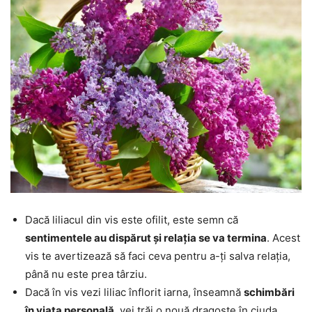
Dacă liliacul din vis este ofilit, este semn că
sentimentele au dispărut și relația se va termina
. Acest
vis te avertizează să faci ceva pentru a-ți salva relația,
până nu este prea târziu.
Dacă în vis vezi liliac înflorit iarna, înseamnă
schimbări
în viața personală
, vei trăi o nouă dragoste în ciuda