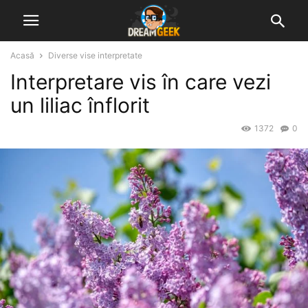
Acasă
Diverse vise interpretate
Interpretare vis în care vezi
un liliac înflorit
1372
0