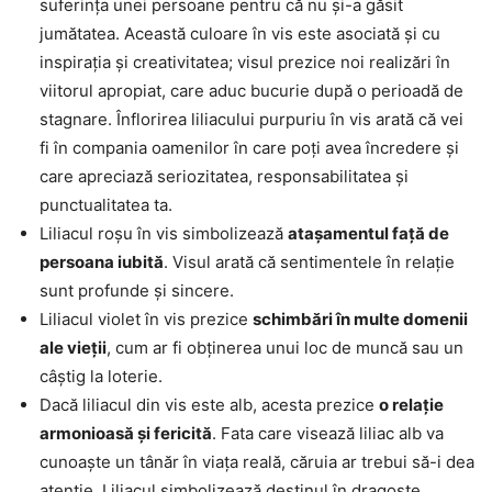
suferința unei persoane pentru că nu și-a găsit
jumătatea. Această culoare în vis este asociată și cu
inspirația și creativitatea; visul prezice noi realizări în
viitorul apropiat, care aduc bucurie după o perioadă de
stagnare. Înflorirea liliacului purpuriu în vis arată că vei
fi în compania oamenilor în care poți avea încredere și
care apreciază seriozitatea, responsabilitatea și
punctualitatea ta.
Liliacul roșu în vis simbolizează
atașamentul față de
persoana iubită
. Visul arată că sentimentele în relație
sunt profunde și sincere.
Liliacul violet în vis prezice
schimbări în multe domenii
ale vieții
, cum ar fi obținerea unui loc de muncă sau un
câștig la loterie.
Dacă liliacul din vis este alb, acesta prezice
o relație
armonioasă și fericită
. Fata care visează liliac alb va
cunoaște un tânăr în viața reală, căruia ar trebui să-i dea
atenție. Liliacul simbolizează destinul în dragoste.