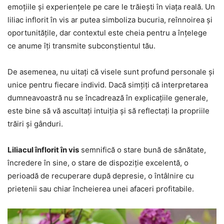
emoțiile și experiențele pe care le trăiești în viața reală. Un
liliac inflorit în vis ar putea simboliza bucuria, reînnoirea și
oportunitățile, dar contextul este cheia pentru a înțelege
ce anume îți transmite subconștientul tău.
De asemenea, nu uitați că visele sunt profund personale și
unice pentru fiecare individ. Dacă simțiți că interpretarea
dumneavoastră nu se încadrează în explicațiile generale,
este bine să vă ascultați intuiția și să reflectați la propriile
trăiri și gânduri.
Liliacul înflorit în vis
semnifică o stare bună de sănătate,
încredere în sine, o stare de dispoziție excelentă, o
perioadă de recuperare după depresie, o întâlnire cu
prietenii sau chiar încheierea unei afaceri profitabile.