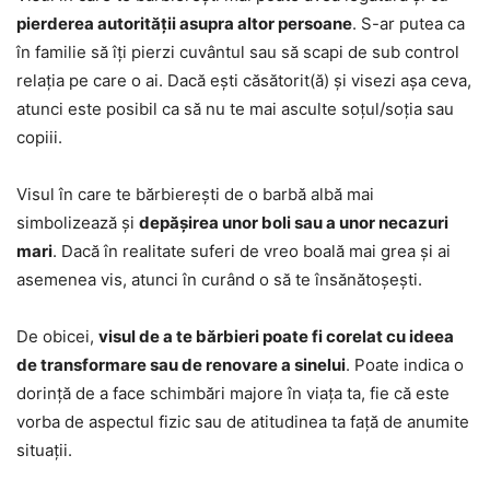
pierderea autorității asupra altor persoane
. S-ar putea ca
în familie să îți pierzi cuvântul sau să scapi de sub control
relația pe care o ai. Dacă ești căsătorit(ă) și visezi așa ceva,
atunci este posibil ca să nu te mai asculte soțul/soția sau
copiii.
Visul în care te bărbierești de o barbă albă mai
simbolizează și
depășirea unor boli sau a unor necazuri
mari
. Dacă în realitate suferi de vreo boală mai grea și ai
asemenea vis, atunci în curând o să te însănătoșești.
De obicei,
visul de a te bărbieri poate fi corelat cu ideea
de transformare sau de renovare a sinelui
. Poate indica o
dorință de a face schimbări majore în viața ta, fie că este
vorba de aspectul fizic sau de atitudinea ta față de anumite
situații.