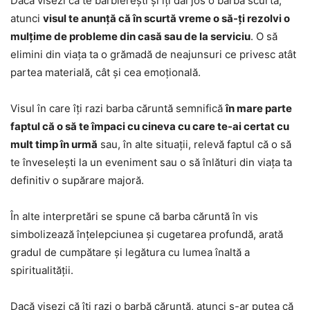
Dacă visezi că te bărbierești și îți dai jos o barbă scurtă,
atunci
visul te anunță că în scurtă vreme o să-ți rezolvi o
mulțime de probleme din casă sau de la serviciu
. O să
elimini din viața ta o grămadă de neajunsuri ce privesc atât
partea materială, cât și cea emoțională.
Visul în care îți razi barba căruntă semnifică
în mare parte
faptul că o să te împaci cu cineva cu care te-ai certat cu
mult timp în urmă
sau, în alte situații, relevă faptul că o să
te înveselești la un eveniment sau o să înlături din viața ta
definitiv o supărare majoră.
În alte interpretări se spune că barba căruntă în vis
simbolizează înțelepciunea și cugetarea profundă, arată
gradul de cumpătare și legătura cu lumea înaltă a
spiritualității.
Dacă visezi că îți razi o barbă căruntă, atunci s-ar putea că