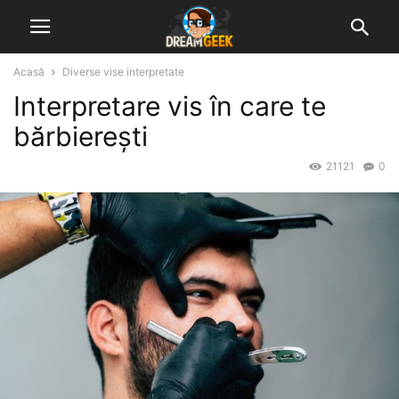
Acasă
Diverse vise interpretate
Interpretare vis în care te
bărbierești
21121
0